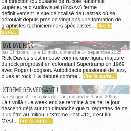
La direction toulousaine de l'École Nationale
Supérieure d'Audiovisuel (ENSAV) ferme
définitivement le site délocalisé de Castres où se
déroulait depuis près de vingt ans une formation de
graphistes technicien⋅ne⋅s spécialistes...
lire la
suite...
BYE BYE RICK
par Christian, il y a 10 mois, dimanche 14 septembre 2025
Rick Davies s’est imposé comme une figure majeure
du rock progressif en cofondant Supertramp en 1969
avec Roger Hodgson. Autodidacte passionné de jazz,
blues et rock, il a débuté comme...
lire la suite...
XTREME RENVERSANT !
par Hoggins!, il y a plus de 1 an, dimanche 3 août 2025
Là ! Voilà ! Le week-end se termine à peine, le jour
descend déjà sur ton dimanche que tu regrettes de ne
plus être au milieu. L'Xtreme Fest #12, c'est fini.
C'est...
lire la suite...