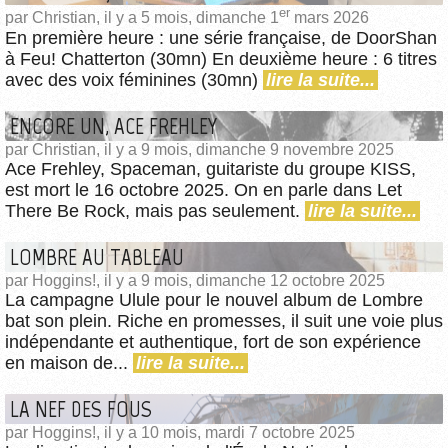
er
par Christian, il y a 5 mois, dimanche 1
mars 2026
En première heure : une série française, de DoorShan
à Feu! Chatterton (30mn) En deuxième heure : 6 titres
avec des voix féminines (30mn)
lire la suite...
ENCORE UN, ACE FREHLEY
par Christian, il y a 9 mois, dimanche 9 novembre 2025
Ace Frehley, Spaceman, guitariste du groupe KISS,
est mort le 16 octobre 2025. On en parle dans Let
There Be Rock, mais pas seulement.
lire la suite...
LOMBRE AU TABLEAU
par Hoggins!, il y a 9 mois, dimanche 12 octobre 2025
La campagne Ulule pour le nouvel album de Lombre
bat son plein. Riche en promesses, il suit une voie plus
indépendante et authentique, fort de son expérience
en maison de...
lire la suite...
LA NEF DES FOUS
par Hoggins!, il y a 10 mois, mardi 7 octobre 2025