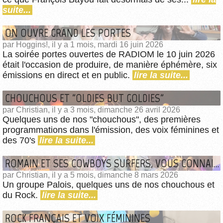
suite...
ON OUVRE GRAND LES PORTES
par Hoggins!, il y a 1 mois, mardi 16 juin 2026
La soirée portes ouvertes de RADIOM le 10 juin 2026
était l'occasion de produire, de manière éphémère, six
émissions en direct et en public.
lire la suite...
CHOUCHOUS ET "OLDIES BUT GOLDIES"
par Christian, il y a 3 mois, dimanche 26 avril 2026
Quelques uns de nos "chouchous", des premières
programmations dans l'émission, des voix féminines et
des 70's
lire la suite...
ROMAIN ET SES COWBOYS SURFERS, VOUS CONNAISSEZ ?
par Christian, il y a 5 mois, dimanche 8 mars 2026
Un groupe Palois, quelques uns de nos chouchous et
du Rock.
lire la suite...
ROCK FRANÇAIS ET VOIX FÉMININES