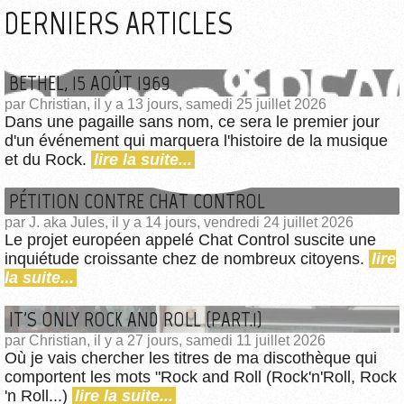
DERNIERS ARTICLES
BETHEL, 15 AOÛT 1969
par Christian, il y a 13 jours, samedi 25 juillet 2026
Dans une pagaille sans nom, ce sera le premier jour
d'un événement qui marquera l'histoire de la musique
et du Rock.
lire la suite...
PÉTITION CONTRE CHAT CONTROL
par J. aka Jules, il y a 14 jours, vendredi 24 juillet 2026
Le projet européen appelé Chat Control suscite une
inquiétude croissante chez de nombreux citoyens.
lire
la suite...
IT'S ONLY ROCK AND ROLL (PART.1)
par Christian, il y a 27 jours, samedi 11 juillet 2026
Où je vais chercher les titres de ma discothèque qui
comportent les mots "Rock and Roll (Rock'n'Roll, Rock
'n Roll...)
lire la suite...