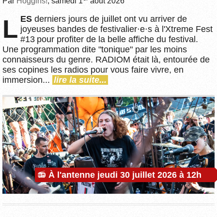
Par
Hoggins!
, samedi 1
août 2026
LES
derniers jours de juillet ont vu arriver de
joyeuses bandes de festivalier⋅e⋅s à l'Xtreme Fest
#13 pour profiter de la belle affiche du festival.
Une programmation dite "tonique" par les moins
connaisseurs du genre. RADIOM était là, entourée de
ses copines les radios pour vous faire vivre, en
immersion...
lire la suite...
À l'antenne jeudi 30 juillet 2026 à 12h