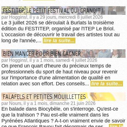
FESTITEP, LE PETIT FESTIVAL QUI GRANDIT !
par Hoggins!, il y a 29 jours, mercredi 8 juillet 2026
Le 3 juillet 2026 se déroulait à Burlats la troisième
édition du FESTITEP, organisé par l'ITEP Le Briol.
L'occasion de découvrir le travail des artistes tout au
long de l'année,...
lire la suite...
BIEN MANGER POUR BIEN GAGNER
par Hoggins!, il y a 1 mois, samedi 4 juillet 2026
On prend un quart d'heure du précieux temps de
professionnels du sport de haut niveau pour revenir
sur l'importance d'une alimentation de qualité en
relation avec son effort. Des conseils...
lire la suite...
FALAFELS ET PETITES MOUILLETTES
par Nours, il y a 1 mois, dimanche 21 juin 2026
En balade dans Biocybèle, on s'interroge. Qu'est-ce
que la trahison ? Pau est-elle vraiment dans les
Pyrénées Atlantiques ? A-t-on vraiment envie de savoir
ce que François Bayou fait désormais de ses...
lire la