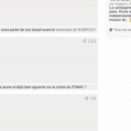
par Hoggins!, i
La campagne 
plein. Riche 
indépendante 
maison de...
Tous les a
r nous parler de son travail avant le
showcase
de RUMPUS
!
1163
e jeune et déjà bien aguerrie sur la scène du FOMAC !
742