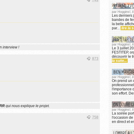
XTREME ? FE
par Hoggins!, i
Les derniers j
bandes de fest
la belle affic
par...
lire la s
FESTITEP, LE
par Hoggins!, il
n interview !
Le 3 juillet 2
FESTITEP, org
découvrir le t
873
la suite...
BIEN MANGE
par Hoggins!, il
On prend un 
professionnel
l'importance 
son effort. De
ON OUVRE G
RR
qui nous explique le projet.
par Hoggins!, i
La soirée por
758
l'occasion de
en direct et e
LOMBRE AU 