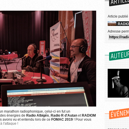
ARTICL
Article publié
RADIO
Adresse perm
AUTEU
ÉVÉNE
t un marathon radiophonique, celui-ci en fut un
n des énergies de
Radio Albigés
,
Radio R d'Autan
et
RADIOM
Plus d'informations sur l'utilisation des images...
s avons vu et entendu lors de ce
FOMAC 2019
! Pour vous
 l'attaque !