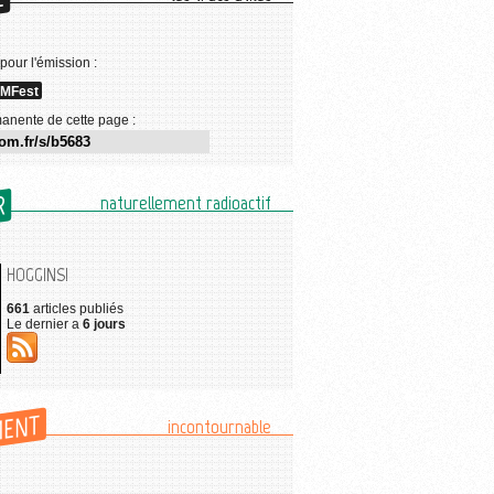
E
 pour l'émission :
MFest
anente de cette page :
R
naturellement radioactif
HOGGINS!
661
articles publiés
Le dernier a
6 jours
MENT
incontournable