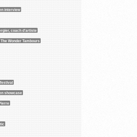
n interview
ergier, coach d'artiste
 The Wonder Tambours
festival
n showcase
Pierre
tic