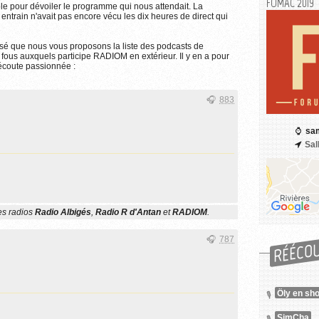
FOMAC 2019
ole pour dévoiler le programme qui nous attendait. La
re entrain n'avait pas encore vécu les dix heures de direct qui
isé que nous vous proposons la liste des podcasts de
fous auxquels participe RADIOM en extérieur. Il y en a pour
'écoute passionnée :
883
sam
Sal
es radios
Radio Albigés
,
Radio R d'Antan
et
RADIOM
.
787
RÉÉCO
Öly en sh
SimCha