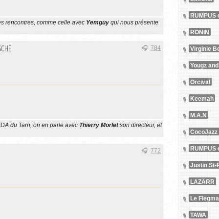
RUMPUS e
des rencontres, comme celle avec
Yemguy
qui nous présente
RONIN
SCHE
784
Virginie B
Yougz and
Orcival
Keemah
M.A.N
ADDA du Tarn, on en parle avec
Thierry Morlet
son directeur, et
CocoJazz 
RUMPUS e
772
Justin St-
LAZÄRR
Le Flegma
TAWA