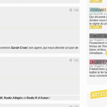
la suite...
PODRENNES 
766
par Azertoff, il
Qui dit week
rendez-vous l
le signe du p
la suite...
par Hoggins!, i
Finalement c'
frimas de l'h
controns
Sarah Cruel
, son agent, qui nous dévoile un pan de
blanc et tén
climatique...
765
LA COURSE 
par Hoggins!, i
Il fallait bie
battre le fer 
vous convient
ARTICL
OM
,
Radio Albigés
et
Radio R d'Autan
!
749