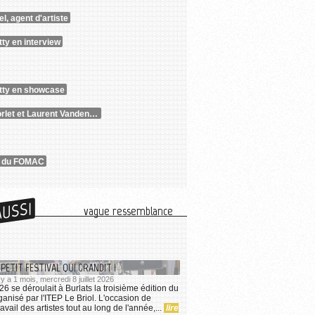
l, agent d'artiste
tty en interview
atty en showcase
Thierry Morlet et Laurent Vandendriessche
e du FOMAC
AUSSI
vague ressemblance
 PETIT FESTIVAL QUI GRANDIT !
 y a 1 mois, mercredi 8 juillet 2026
026 se déroulait à Burlats la troisième édition du
anisé par l'ITEP Le Briol. L'occasion de
ravail des artistes tout au long de l'année,...
lire