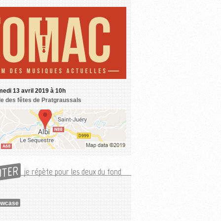
edi 13 avril 2019 à 10h
le des fêtes de Pratgraussals
UTER
je répète pour les deux du fond
owcase