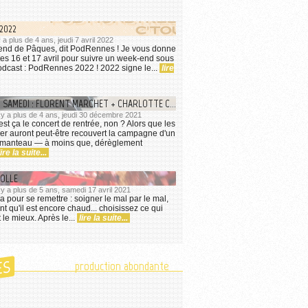
2022
 y a plus de 4 ans, jeudi 7 avril 2022
-end de Pâques, dit PodRennes ! Je vous donne
es 16 et 17 avril pour suivre un week-end sous
odcast : PodRennes 2022 ! 2022 signe le...
lire
CONCERT DU SAMEDI : FLORENT MARCHET + CHARLOTTE COULEAU
l y a plus de 4 ans, jeudi 30 décembre 2021
est ça le concert de rentrée, non ? Alors que les
iver auront peut-être recouvert la campagne d'un
u manteau — à moins que, dérèglement
lire la suite...
FOLLE
l y a plus de 5 ans, samedi 17 avril 2021
n ça pour se remettre : soigner le mal par le mal,
tant qu'il est encore chaud... choisissez ce qui
 le mieux. Après le...
lire la suite...
ES
production abondante