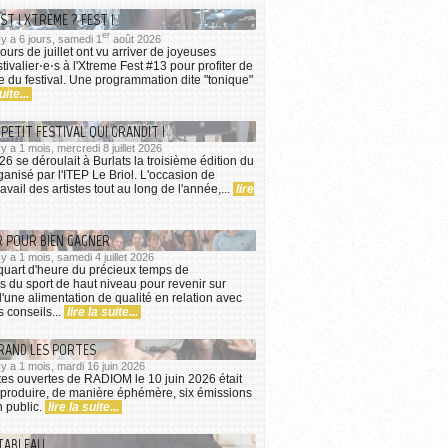
ST ! XTREME ? FEST !
er
l y a 6 jours, samedi 1
août 2026
ours de juillet ont vu arriver de joyeuses
ivalier⋅e⋅s à l'Xtreme Fest #13 pour profiter de
he du festival. Une programmation dite "tonique"
uite...
 PETIT FESTIVAL QUI GRANDIT !
 y a 1 mois, mercredi 8 juillet 2026
026 se déroulait à Burlats la troisième édition du
anisé par l'ITEP Le Briol. L'occasion de
ravail des artistes tout au long de l'année,...
lire
R POUR BIEN GAGNER
 y a 1 mois, samedi 4 juillet 2026
quart d'heure du précieux temps de
s du sport de haut niveau pour revenir sur
d'une alimentation de qualité en relation avec
s conseils...
lire la suite...
RAND LES PORTES
l y a 1 mois, mardi 16 juin 2026
tes ouvertes de RADIOM le 10 juin 2026 était
 produire, de manière éphémère, six émissions
n public.
lire la suite...
TABLEAU