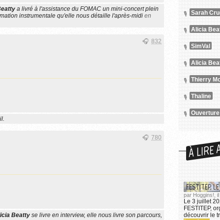
Beatty
a livré à l'assistance du FOMAC un mini-concert plein
Sarah Crue
mation instrumentale qu'elle nous détaille l'après-midi
en
Alicia Bea
832
SimVal
Alicia Be
Thaline
Ouvertur
l.
780
À LIRE 
FESTITEP, LE
par Hoggins!, il
Le 3 juillet 2
FESTITEP, org
icia Beatty
se livre en interview, elle nous livre son parcours,
découvrir le t