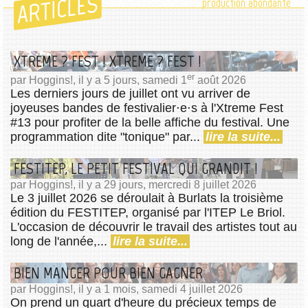
ARTICLES
production abondante
XTREME ? FEST ! XTREME ? FEST !
er
par Hoggins!, il y a 5 jours, samedi 1
août 2026
Les derniers jours de juillet ont vu arriver de
joyeuses bandes de festivalier⋅e⋅s à l'Xtreme Fest
#13 pour profiter de la belle affiche du festival. Une
programmation dite "tonique" par...
lire la suite...
FESTITEP, LE PETIT FESTIVAL QUI GRANDIT !
par Hoggins!, il y a 29 jours, mercredi 8 juillet 2026
Le 3 juillet 2026 se déroulait à Burlats la troisième
édition du FESTITEP, organisé par l'ITEP Le Briol.
L'occasion de découvrir le travail des artistes tout au
long de l'année,...
lire la suite...
BIEN MANGER POUR BIEN GAGNER
par Hoggins!, il y a 1 mois, samedi 4 juillet 2026
On prend un quart d'heure du précieux temps de