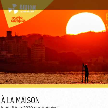
À LA MAISON
lundi 8 juin 2020
par
Hoggins!