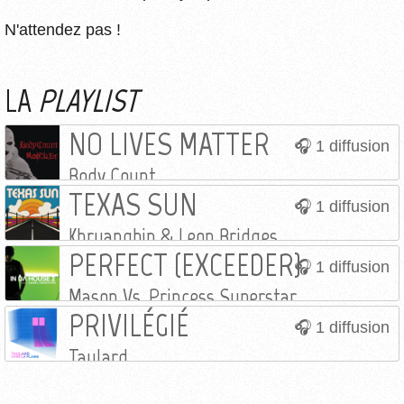
N'attendez pas !
LA
PLAYLIST
NO LIVES MATTER
1 diffusion
Body Count
TEXAS SUN
1 diffusion
Khruangbin & Leon Bridges
PERFECT (EXCEEDER)
1 diffusion
Mason Vs. Princess Superstar
PRIVILÉGIÉ
1 diffusion
Taulard