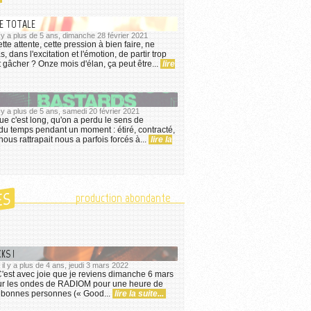
UE TOTALE
l y a plus de 5 ans, dimanche 28 février 2021
tte attente, cette pression à bien faire, ne
s, dans l'excitation et l'émotion, de partir trop
ut gâcher ? Onze mois d'élan, ça peut être...
lire
l y a plus de 5 ans, samedi 20 février 2021
ue c'est long, qu'on a perdu le sens de
du temps pendant un moment : étiré, contracté,
ous rattrapait nous a parfois forcés à...
lire la
ES
production abondante
KS !
 il y a plus de 4 ans, jeudi 3 mars 2022
 C'est avec joie que je reviens dimanche 6 mars
ur les ondes de RADIOM pour une heure de
 bonnes personnes (« Good...
lire la suite...