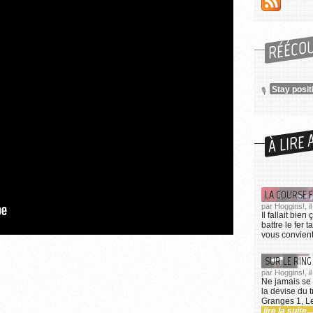
RÉÉCO
Stay posit
À LIRE 
LA COURSE 
par Hoggins!, i
Il fallait bie
battre le fer 
vous convient
SUR LE RING
par Hoggins!, i
Ne jamais se 
la devise du 
Granges 1, Le
lire la suite...