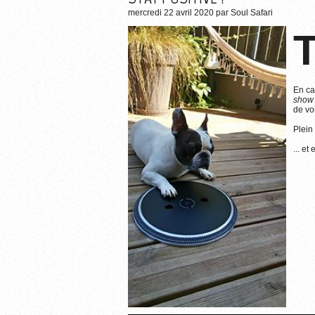
mercredi 22 avril 2020
par
Soul Safari
En ca
show
de vo
Plein
... e