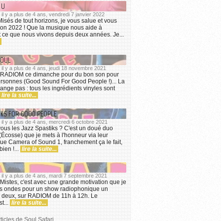
 U
 il y a plus de 4 ans, vendredi 7 janvier 2022
sés de tout horizons, je vous salue et vous
bon 2022 ! Que la musique nous aide à
t ce que nous vivons depuis deux années. Je...
SOUL
, il y a plus de 4 ans, jeudi 18 novembre 2021
r RADIOM ce dimanche pour du bon son pour
rsonnes (Good Sound For Good People !)... La
ange pas : tous les ingrédients vinyles sont
lire la suite...
IKS FOR GOOD PEOPLE
, il y a plus de 4 ans, mercredi 6 octobre 2021
ous les Jazz Spastiks ? C'est un doué duo
Écosse) que je mets à l'honneur via leur
e Camera of Sound 1, franchement ça le fait,
ien !...
lire la suite...
, il y a plus de 4 ans, mardi 7 septembre 2021
stes, c'est avec une grande motivation que je
les ondes pour un show radiophonique un
 deux, sur RADIOM de 11h à 12h. Le
t...
lire la suite...
ticles de Soul Safari