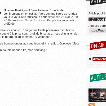
ARTICL
TU
restes Positif, oui ! Dans l'attente d'une fin de
Article publié
confinement, on en est là... Alors comme fidèle au rendez-
vous je vous livre tout chaud pour
dimanche 26 avril 2020
Good S
à 11h
une
Good Sound For Good People
sur votre radio
préférée.
Adresse perm
deau ce coup-ci : l'image des trente premières minutes du
couplé à la prise son... bref, du bricolage, mais si tu as envie
ir le pourquoi du comment, tu visionnes !
ON AIR
 de bonnes ondes aux auditeurs et à la radio...
One love ! Soul
t en double bonus : Ike, mon
soul dog
!
dimanche 
AUTEU