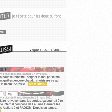
UTER
je répète pour les deux du fond
ive !
AUSSI
vague ressemblance
FOLLE
l y a plus de 5 ans, samedi 17 avril 2021
n ça pour se remettre : soigner le mal par le mal,
tant qu'il est encore chaud... choisissez ce qui
 le mieux. Après le...
lire la suite...
l y a plus de 5 ans, dimanche 14 mars 2021
faire renvoyer dans les cordes, ça pourrait être
trio infernal composé de La Lune Derrière les
s Ateliers 2 et RADIOM. Depuis un temps...