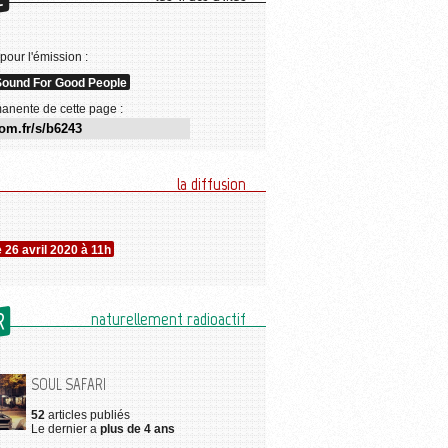
E
 pour l'émission :
ound For Good People
anente de cette page :
la diffusion
26 avril 2020 à 11h
R
naturellement radioactif
SOUL SAFARI
52
articles publiés
Le dernier a
plus de 4 ans