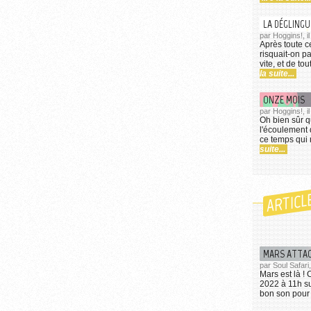
LA DÉGLING
par Hoggins!, i
Après toute ce
risquait-on pa
vite, et de to
la suite...
ONZE MOIS
par Hoggins!, i
Oh bien sûr q
l'écoulement 
ce temps qui n
suite...
ARTICL
MARS ATTAC
par Soul Safari,
Mars est là !
2022 à 11h s
bon son pour