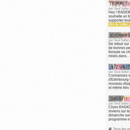
FROM ME TO
par Soul Safari,
Hey ! RADIOMi
souhaite un 
supporter tou
lire la suite...
NOVEMBER 
par Soul Safari
De retour su
de bonnes pe
formule ne ch
mixés dans...
JAZZ SPAST
par Soul Safari
Connaissez-v
d'Edimbourg (
nouveau disqu
et même très b
THIS IS IT !
par Soul Safari
Chers RADIOMi
reviens sur 
dimanche sur
programme es
Tous les ar