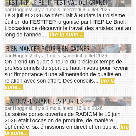
FESTITEP, LE PETIT FESTIVAL QUI GRANDIT !
par Hoggins!, il y a 1 mois, mercredi 8 juillet 2026
Le 3 juillet 2026 se déroulait à Burlats la troisième
édition du FESTITEP, organisé par l'ITEP Le Briol.
L'occasion de découvrir le travail des artistes tout au
long de l'année,...
lire la suite...
BIEN MANGER POUR BIEN GAGNER
par Hoggins!, il y a 1 mois, samedi 4 juillet 2026
On prend un quart d'heure du précieux temps de
professionnels du sport de haut niveau pour revenir
sur l'importance d'une alimentation de qualité en
relation avec son effort. Des conseils...
lire la
suite...
ON OUVRE GRAND LES PORTES
par Hoggins!, il y a 1 mois, mardi 16 juin 2026
La soirée portes ouvertes de RADIOM le 10 juin
2026 était l'occasion de produire, de manière
éphémère, six émissions en direct et en public.
lire
la suite...