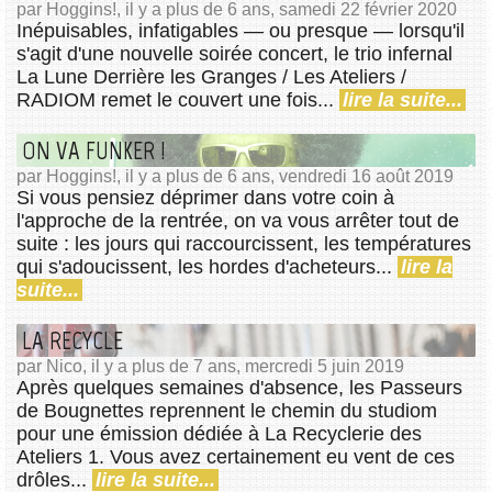
par Hoggins!, il y a plus de 6 ans, samedi 22 février 2020
Inépuisables, infatigables — ou presque — lorsqu'il
s'agit d'une nouvelle soirée concert, le trio infernal
La Lune Derrière les Granges / Les Ateliers /
RADIOM remet le couvert une fois...
lire la suite...
ON VA FUNKER !
par Hoggins!, il y a plus de 6 ans, vendredi 16 août 2019
Si vous pensiez déprimer dans votre coin à
l'approche de la rentrée, on va vous arrêter tout de
suite : les jours qui raccourcissent, les températures
qui s'adoucissent, les hordes d'acheteurs...
lire la
suite...
LA RECYCLE
par Nico, il y a plus de 7 ans, mercredi 5 juin 2019
Après quelques semaines d'absence, les Passeurs
de Bougnettes reprennent le chemin du studiom
pour une émission dédiée à La Recyclerie des
Ateliers 1. Vous avez certainement eu vent de ces
drôles...
lire la suite...