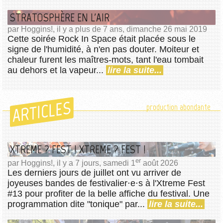
STRATOSPHÈRE EN L'AIR
par Hoggins!, il y a plus de 7 ans, dimanche 26 mai 2019
Cette soirée Rock In Space était placée sous le
signe de l'humidité, à n'en pas douter. Moiteur et
chaleur furent les maîtres-mots, tant l'eau tombait
au dehors et la vapeur...
lire la suite...
ARTICLES
production abondante
XTREME ? FEST ! XTREME ? FEST !
er
par Hoggins!, il y a 7 jours, samedi 1
août 2026
Les derniers jours de juillet ont vu arriver de
joyeuses bandes de festivalier⋅e⋅s à l'Xtreme Fest
#13 pour profiter de la belle affiche du festival. Une
programmation dite "tonique" par...
lire la suite...