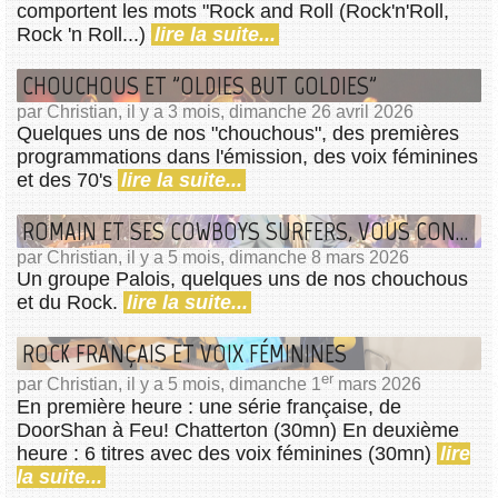
comportent les mots "Rock and Roll (Rock'n'Roll,
Rock 'n Roll...)
lire la suite...
CHOUCHOUS ET "OLDIES BUT GOLDIES"
par Christian, il y a 3 mois, dimanche 26 avril 2026
Quelques uns de nos "chouchous", des premières
programmations dans l'émission, des voix féminines
et des 70's
lire la suite...
ROMAIN ET SES COWBOYS SURFERS, VOUS CONNAISSEZ ?
par Christian, il y a 5 mois, dimanche 8 mars 2026
Un groupe Palois, quelques uns de nos chouchous
et du Rock.
lire la suite...
ROCK FRANÇAIS ET VOIX FÉMININES
er
par Christian, il y a 5 mois, dimanche 1
mars 2026
En première heure : une série française, de
DoorShan à Feu! Chatterton (30mn) En deuxième
heure : 6 titres avec des voix féminines (30mn)
lire
la suite...