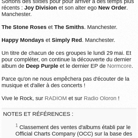
Sortons des sixties pour pour arriver à des temps plus
récents :
Joy Division
et son alter ego
New Order
.
Manchester.
The Stone Roses
et
The Smiths
. Manchester.
Happy Mondays
et
Simply Red
. Manchester.
Un titre de chacun de ces groupes le lundi 29 mai. Et
pour compléter, on continue la découverte du dernier
album de
Deep Purple
et le dernier EP de
Normcore
.
Parce qu'on ne nous empêchera pas d'écouter de la
musique et d'aller à des concerts !
Vive le Rock, sur
RADIOM
et sur
Radio Oloron
!
NOTES ET RÉFÉRENCES :
1
Classement des ventes d'albums établi par le
Official Charts Company (OCC) sur la base des