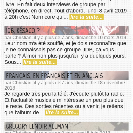
livre. En fait deux interviews de groupe par
téléphone, en direct. Tout d'abord, lundi 8 avril 2019
à 20h c'est Normcore qui...
lire la suite...
IDB, KÉSACO ?
par Christian, il y a plus de 7 ans, dimanche 10 mars 2019
Leur nom m'a été soufflé, et je dois reconnaître que
je ne connaissais pas ce groupe. IDB, ça vous
parle ? À moi non plus jusqu'à il y a quelques jours.
Sous...
lire la suite...
FRANÇAIS, EN FRANÇAIS ET EN ANGLAIS
par Christian, il y a plus de 7 ans, dimanche 18 novembre
2018
Je regarde très peu la télé. J'écoute plutôt la radio.
Et l'actualité musicale m'intéresse un peu plus que
le reste. Des sorties récentes ou à venir, je retiens
que l'album de...
lire la suite...
GREGORY LENOIR ALLMAN