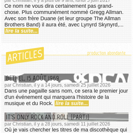
par Christian, il y a plus de 9 ans, lundi 5 juin 2017
Ce nom ne vous dira certainement pas grand-
chose. Plus communément nommé Gregg Allman.
Avec son frère Duane (et leur groupe The Allman
Brothers Band) il aura été, avec Lynyrd Skynyrd,...
lire la suite...
ARTICLES
production abondante
BETHEL, 15 AOÛT 1969
par Christian, il y a 14 jours, samedi 25 juillet 2026
Dans une pagaille sans nom, ce sera le premier jour
d'un événement qui marquera l'histoire de la
musique et du Rock.
lire la suite...
IT'S ONLY ROCK AND ROLL (PART.1)
par Christian, il y a 28 jours, samedi 11 juillet 2026
Où je vais chercher les titres de ma discothèque qui