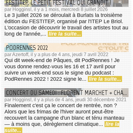
FESTITEP, LE PETIT FESTIVAL QUI GRANDIT !
par Hoggins!, il y a 1 mois, mercredi 8 juillet 2026
Le 3 juillet 2026 se déroulait à Burlats la troisième
édition du FESTITEP, organisé par l'ITEP Le Briol.
L'occasion de découvrir le travail des artistes tout au
long de l'année,...
lire la suite...
PODRENNES 2022
par Azertoff, il y a plus de 4 ans, jeudi 7 avril 2022
Qui dit week-end de Pâques, dit PodRennes ! Je
vous donne rendez-vous les 16 et 17 avril pour
suivre un week-end sous le signe du podcast :
PodRennes 2022 ! 2022 signe le...
lire la suite...
CONCERT DU SAMEDI : FLORENT MARCHET + CHARLOTTE COULEAU
par Hoggins!, il y a plus de 4 ans, jeudi 30 décembre 2021
Finalement c'est ça le concert de rentrée, non ?
Alors que les frimas de l'hiver auront peut-être
recouvert la campagne d'un blanc et ténu manteau
— à moins que, dérèglement climatique...
lire la
suite...