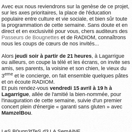
Avec eux nous reviendrons sur la genèse de ce projet,
sur les axes prioritaires, la place de l'éducation
populaire entre culture et vie sociale, et bien sûr toute
la programmation de cette semaine. Sans doute et en
direct et en exclusivité pour vous, chers auditeurs des
Passeurs de Bougnettes
et de RADIOM, connaîtrons
nous les coups de cœurs de nos invités...
Alors
jeudi soir à partir de 21 heures
, à Lagarrigue
ou ailleurs, on coupe la télé et les écrans, on invite ses
amis, ses parents, la voisine et son chien, le vieux du
eme
3
et le concierge, on fait ensemble quelques pâtes
et on écoute RADIOM.
Et puis rendez-vous
vendredi 15 avril à 19 h à
Lagarrigue
, allée de l'amitié la bien-nommée, pour
l'inauguration de cette semaine, suivie d'un premier
concert plein d'énergie « garanti sans gluten » avec
MamzelBou
.
LeS B0ugn3tTeS d3 LA SemAiNE