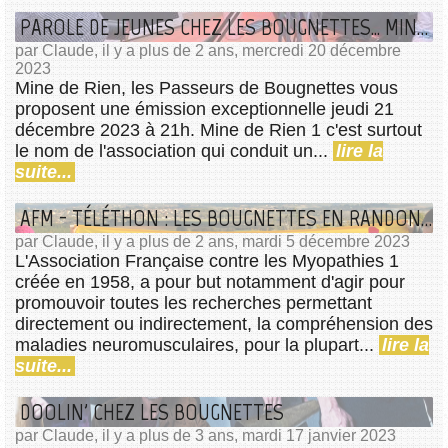
PAROLE DE JEUNES CHEZ LES BOUGNETTES... MINE DE RIEN
par Claude, il y a plus de 2 ans, mercredi 20 décembre
2023
Mine de Rien, les Passeurs de Bougnettes vous
proposent une émission exceptionnelle jeudi 21
décembre 2023 à 21h. Mine de Rien 1 c'est surtout
le nom de l'association qui conduit un...
lire la
suite...
AFM - TÉLÉTHON : LES BOUGNETTES EN RANDONNÉE
par Claude, il y a plus de 2 ans, mardi 5 décembre 2023
L'Association Française contre les Myopathies 1
créée en 1958, a pour but notamment d'agir pour
promouvoir toutes les recherches permettant
directement ou indirectement, la compréhension des
maladies neuromusculaires, pour la plupart...
lire la
suite...
DOOLIN' CHEZ LES BOUGNETTES
par Claude, il y a plus de 3 ans, mardi 17 janvier 2023