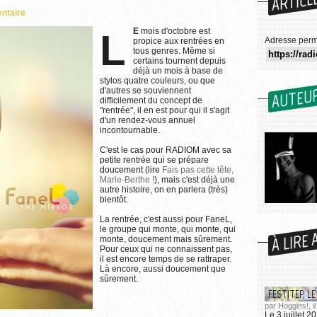
ARTICL
ntaire
LE
mois d'octobre est
Adresse perm
propice aux rentrées en
tous genres. Même si
certains tournent depuis
déjà un mois à base de
stylos quatre couleurs, ou que
AUTEU
d'autres se souviennent
difficilement du concept de
"rentrée", il en est pour qui il s'agit
d'un rendez-vous annuel
incontournable.
C'est le cas pour RADIOM avec sa
petite rentrée qui se prépare
doucement (lire
Fais pas cette tête,
Marie-Berthe !
), mais c'est déjà une
autre histoire, on en parlera (très)
bientôt.
La rentrée, c'est aussi pour FaneL,
À LIRE 
le groupe qui monte, qui monte, qui
monte, doucement mais sûrement.
Pour ceux qui ne connaissent pas,
il est encore temps de se rattraper.
Là encore, aussi doucement que
sûrement.
FESTITEP, LE
par Hoggins!, il
Le 3 juillet 2