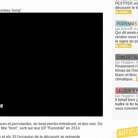
FESTITEP, org
.
découvrir le t
 Monkey Song" :
la suite...
PODRENNES 
par Azertoff, il
Qui dit week
rendez-vous l
le signe du p
la suite...
par Hoggins!, i
Finalement c'
frimas de l'h
blanc et tén
climatique...
LA COURSE 
par Hoggins!, i
Il fallait bie
battre le fer 
vous convient
es et percutantes, du beat electro entraînant, et des voix. De
ARTICL
itre "Inori", sorti sur leur EP "Furoshiki" en 2014.
ux et sûr. Et l'occasion de le découvrir se présente