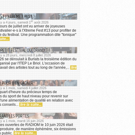
ST ! XTREME ? FEST !
er
l y a 4 jours, samedi 1
août 2026
ours de juillet ont vu arriver de joyeuses
ivalier⋅e⋅s à l'Xtreme Fest #13 pour profiter de
he du festival. Une programmation dite "tonique"
uite...
 PETIT FESTIVAL QUI GRANDIT !
 y a 28 jours, mercredi 8 juillet 2026
026 se déroulait à Burlats la troisième édition du
anisé par l'ITEP Le Briol. L'occasion de
ravail des artistes tout au long de l'année,...
lire
R POUR BIEN GAGNER
 y a 1 mois, samedi 4 juillet 2026
quart d'heure du précieux temps de
s du sport de haut niveau pour revenir sur
d'une alimentation de qualité en relation avec
s conseils...
lire la suite...
RAND LES PORTES
l y a 1 mois, mardi 16 juin 2026
tes ouvertes de RADIOM le 10 juin 2026 était
 produire, de manière éphémère, six émissions
n public.
lire la suite...