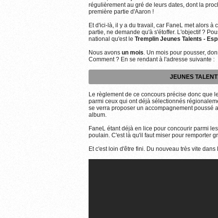
régulièrement au gré de leurs dates, dont la proc
première partie d'Aaron !
Et d'ici-là, il y a du travail, car FaneL met alors à
partie, ne demande qu'à s'étoffer. L'objectif ? P
national qu'est le
Tremplin Jeunes Talents - Esp
Nous avons
un mois
. Un mois pour pousser, don
Comment ? En se rendant à l'adresse suivante :
JEUNES TALENTS
Le règlement de ce concours précise donc que les 
parmi ceux qui ont déjà sélectionnés régionalemen
se verra proposer un accompagnement poussé ains
album.
FaneL étant déjà en lice pour concourir parmi les 
poulain. C'est là qu'il faut miser pour remporter g
Et c'est loin d'être fini. Du nouveau très vite dans 