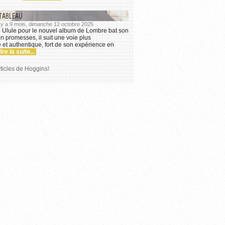
TABLEAU
l y a 9 mois, dimanche 12 octobre 2025
Ulule pour le nouvel album de Lombre bat son
en promesses, il suit une voie plus
et authentique, fort de son expérience en
lire la suite...
rticles de Hoggins!