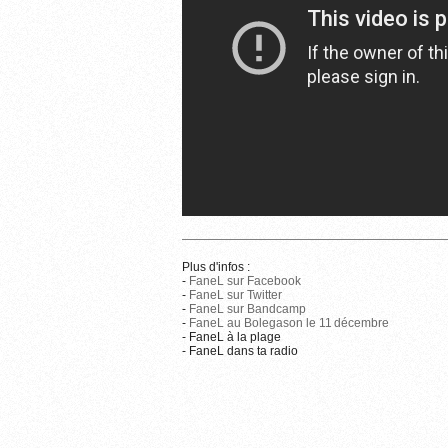
Plus d'infos :
-
FaneL sur Facebook
-
FaneL sur Twitter
-
FaneL sur Bandcamp
-
FaneL au Bolegason le 11 décembre
- FaneL à la plage
- FaneL dans ta radio