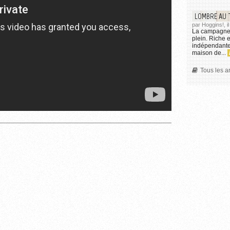
LOMBRE AU 
par Hoggins!, i
La campagne 
plein. Riche 
indépendante 
maison de...
Tous les a