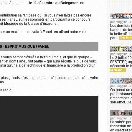
haine à retenir est
le 11 décembre au Bolegason
, en
 contribution sa
fan base
qui, si vous n'en faites pas encore
XTREME ? FE
ousser FaneL sur les sommets en participant à ce concours
par Hoggins!, i
rit Musique
de la Caisse d'Epargne.
Les derniers j
bandes de fest
ner un maximum de voix à FaneL en offrant notre vote.
la belle affic
par...
lire la s
 - ESPRIT MUSIQUE / FANEL
FESTITEP, LE
par Hoggins!, il
votes seront clôturés à la fin du mois, et que le groupe –
Le 3 juillet 2
t et dont FaneL fait partie – qui aura récolté le plus de voix
FESTITEP, org
i qu'une aide technique et financière à la production d'un
découvrir le t
la suite...
plus grands, c'est mon poulain, c'est notre poulain, c'est votre
BIEN MANGE
ros.
par Hoggins!, il
On prend un 
la radio !
professionnel
l'importance 
son effort. De
ON OUVRE G
par Hoggins!, i
La soirée por
l'occasion de
en direct et e