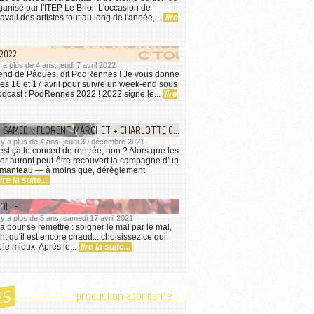
anisé par l'ITEP Le Briol. L'occasion de
ravail des artistes tout au long de l'année,...
lire
2022
 y a plus de 4 ans, jeudi 7 avril 2022
-end de Pâques, dit PodRennes ! Je vous donne
es 16 et 17 avril pour suivre un week-end sous
odcast : PodRennes 2022 ! 2022 signe le...
lire
CONCERT DU SAMEDI : FLORENT MARCHET + CHARLOTTE COULEAU
l y a plus de 4 ans, jeudi 30 décembre 2021
est ça le concert de rentrée, non ? Alors que les
iver auront peut-être recouvert la campagne d'un
u manteau — à moins que, dérèglement
lire la suite...
FOLLE
l y a plus de 5 ans, samedi 17 avril 2021
n ça pour se remettre : soigner le mal par le mal,
tant qu'il est encore chaud... choisissez ce qui
 le mieux. Après le...
lire la suite...
ES
production abondante