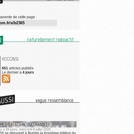
E
anente de cette page :
R
naturellement radioactif
HOGGINS!
661
articles publiés
Le dernier a
4 jours
AUSSI
vague ressemblance
 PETIT FESTIVAL QUI GRANDIT !
 y a 28 jours, mercredi 8 juillet 2026
026 se déroulait à Burlats la troisième édition du