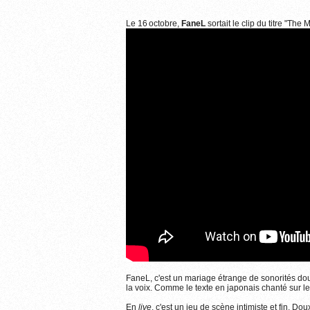
Plus d'informations sur l'utilisation des images..
Le 16 octobre,
FaneL
sortait le clip du titre "The
FaneL, c'est un mariage étrange de sonorités douc
la voix. Comme le texte en japonais chanté sur le t
En
live
, c'est un jeu de scène intimiste et fin. Do