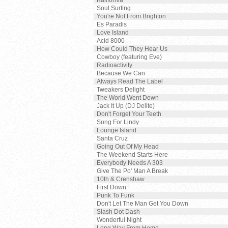
Kalifornia
Soul Surfing
You're Not From Brighton
Es Paradis
Love Island
Acid 8000
How Could They Hear Us
Cowboy (featuring Eve)
Radioactivity
Because We Can
Always Read The Label
Tweakers Delight
The World Went Down
Jack It Up (DJ Delite)
Don't Forget Your Teeth
Song For Lindy
Lounge Island
Santa Cruz
Going Out Of My Head
The Weekend Starts Here
Everybody Needs A 303
Give The Po' Man A Break
10th & Crenshaw
First Down
Punk To Funk
Don't Let The Man Get You Down
Slash Dot Dash
Wonderful Night