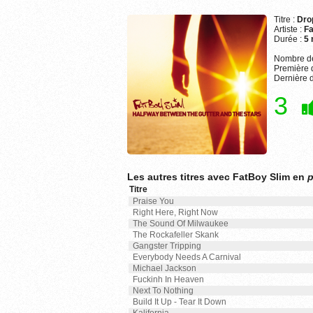
Titre :
Dro
Artiste :
Fa
Durée :
5 
Nombre de
Première d
Dernière d
3
Les autres titres avec FatBoy Slim en
p
Titre
Praise You
Right Here, Right Now
The Sound Of Milwaukee
The Rockafeller Skank
Gangster Tripping
Everybody Needs A Carnival
Michael Jackson
Fuckinh In Heaven
Next To Nothing
Build It Up - Tear It Down