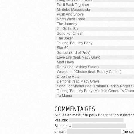
Long Way From Home
Put It Back Together
Mi Bebe Masoquista
Push And Shove
North West Three
The Journey
Jin Go Lo Ba
Song For Chesh
The Joker
Talking 'Bout my Baby
Star 69
Sunset (Bird of Prey)
Love Life (feat. Macy Gray)
Mad Flava
Retox (feat. Ashley Slater)
Weapon of Choice (feat. Bootsy Collins)
Drop the Hate
Demons (feat. Macy Gray)
Song For Shelter (feat. Roland Clark & Roger 
Talking 'Bout My Baby (Midfield General's Disco
Ya Mama
COMMENTAIRES
Si tu es animateur, tu peux
t'identifier
pour éviter d
Pseudo:
Site: http://
e-mail:
(ne ser