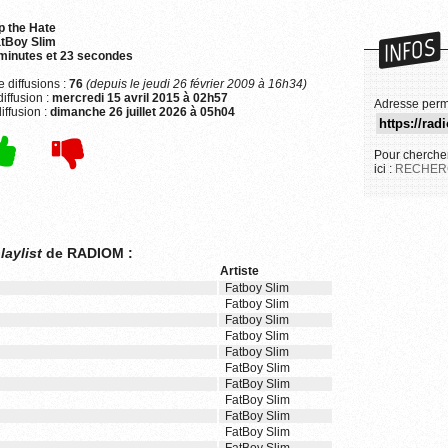
p the Hate
INFOS
tBoy Slim
minutes et 23 secondes
 diffusions :
76
(depuis le jeudi 26 février 2009 à 16h34)
iffusion :
mercredi 15 avril 2015 à 02h57
Adresse perm
iffusion :
dimanche 26 juillet 2026 à 05h04
Pour chercher
ici :
RECHER
laylist
de RADIOM :
Artiste
Fatboy Slim
Fatboy Slim
Fatboy Slim
Fatboy Slim
Fatboy Slim
FatBoy Slim
FatBoy Slim
FatBoy Slim
FatBoy Slim
FatBoy Slim