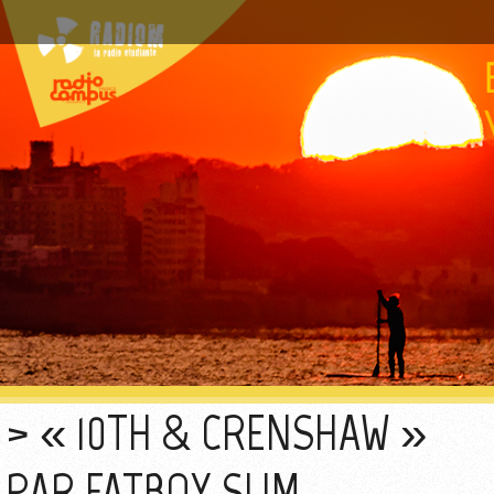
« 10TH & CRENSHAW »
PAR FATBOY SLIM