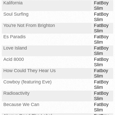
Kalifornia
FatBoy
Slim
Soul Surfing
FatBoy
Slim
You're Not From Brighton
FatBoy
Slim
Es Paradis
FatBoy
Slim
Love Island
FatBoy
Slim
Acid 8000
FatBoy
Slim
How Could They Hear Us
Fatboy
Slim
Cowboy (featuring Eve)
FatBoy
Slim
Radioactivity
FatBoy
Slim
Because We Can
FatBoy
Slim