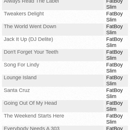
Always Read The Label
FatBoy
Slim
Tweakers Delight
FatBoy
Slim
The World Went Down
FatBoy
Slim
Jack It Up (DJ Delite)
FatBoy
Slim
Don't Forget Your Teeth
FatBoy
Slim
Song For Lindy
FatBoy
Slim
Lounge Island
FatBoy
Slim
Santa Cruz
FatBoy
Slim
Going Out Of My Head
FatBoy
Slim
The Weekend Starts Here
FatBoy
Slim
Everybody Needs A 303
FatBoy