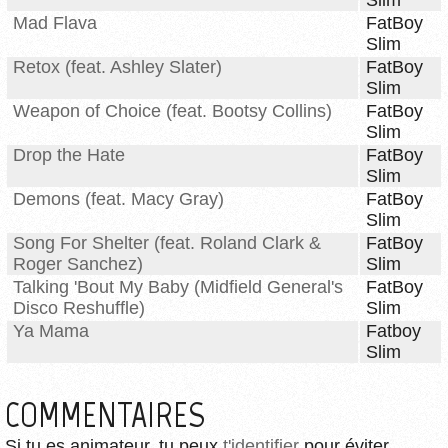
Slim
Mad Flava
FatBoy
Slim
Retox (feat. Ashley Slater)
FatBoy
Slim
Weapon of Choice (feat. Bootsy Collins)
FatBoy
Slim
Drop the Hate
FatBoy
Slim
Demons (feat. Macy Gray)
FatBoy
Slim
Song For Shelter (feat. Roland Clark &
FatBoy
Roger Sanchez)
Slim
Talking 'Bout My Baby (Midfield General's
FatBoy
Disco Reshuffle)
Slim
Ya Mama
Fatboy
Slim
COMMENTAIRES
Si tu es animateur, tu peux
t'identifier
pour éviter