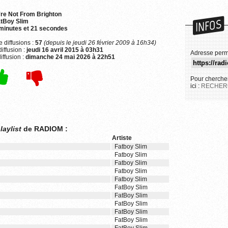
're Not From Brighton
INFOS
tBoy Slim
minutes et 21 secondes
 diffusions :
57
(depuis le jeudi 26 février 2009 à 16h34)
iffusion :
jeudi 16 avril 2015 à 03h31
Adresse perm
iffusion :
dimanche 24 mai 2026 à 22h51
Pour chercher
ici :
RECHER
laylist
de RADIOM :
Artiste
Fatboy Slim
Fatboy Slim
Fatboy Slim
Fatboy Slim
Fatboy Slim
FatBoy Slim
FatBoy Slim
FatBoy Slim
FatBoy Slim
FatBoy Slim