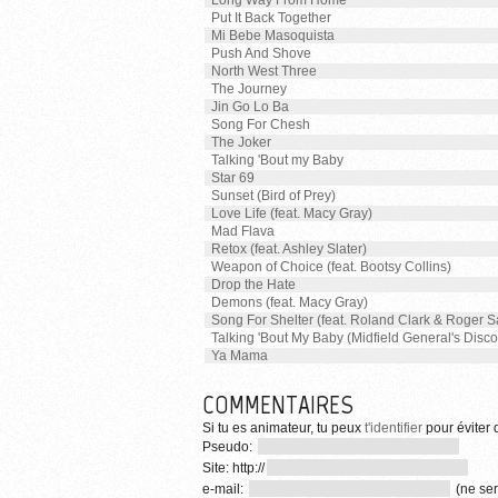
Long Way From Home
Put It Back Together
Mi Bebe Masoquista
Push And Shove
North West Three
The Journey
Jin Go Lo Ba
Song For Chesh
The Joker
Talking 'Bout my Baby
Star 69
Sunset (Bird of Prey)
Love Life (feat. Macy Gray)
Mad Flava
Retox (feat. Ashley Slater)
Weapon of Choice (feat. Bootsy Collins)
Drop the Hate
Demons (feat. Macy Gray)
Song For Shelter (feat. Roland Clark & Roger 
Talking 'Bout My Baby (Midfield General's Disco
Ya Mama
COMMENTAIRES
Si tu es animateur, tu peux
t'identifier
pour éviter d
Pseudo:
Site: http://
e-mail:
(ne ser