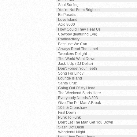
Kalifornia
Soul Surfing
You're Not From Brighton
Es Paradis
Love Island
Acid 8000
How Could They Hear Us
Cowboy (featuring Eve)
Radioactivity
Because We Can
Always Read The Label
Tweakers Delight
The World Went Down
Jack It Up (DJ Delite)
Don't Forget Your Teeth
Song For Lindy
Lounge Island
Santa Cruz
Going Out Of My Head
The Weekend Starts Here
Everybody Needs A 303
Give The Po' Man A Break
10th & Crenshaw
First Down
Punk To Funk
Don't Let The Man Get You Down
Slash Dot Dash
Wonderful Night