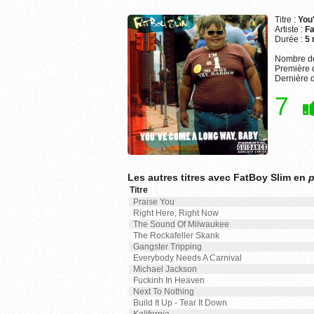
Titre :
You
Artiste :
Fa
Durée :
5 
Nombre de
Première d
Dernière d
7
Les autres titres avec FatBoy Slim en
p
Titre
Praise You
Right Here, Right Now
The Sound Of Milwaukee
The Rockafeller Skank
Gangster Tripping
Everybody Needs A Carnival
Michael Jackson
Fuckinh In Heaven
Next To Nothing
Build It Up - Tear It Down