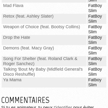
Slim
Mad Flava
FatBoy
Slim
Retox (feat. Ashley Slater)
FatBoy
Slim
Weapon of Choice (feat. Bootsy Collins)
FatBoy
Slim
Drop the Hate
FatBoy
Slim
Demons (feat. Macy Gray)
FatBoy
Slim
Song For Shelter (feat. Roland Clark &
FatBoy
Roger Sanchez)
Slim
Talking 'Bout My Baby (Midfield General's
FatBoy
Disco Reshuffle)
Slim
Ya Mama
Fatboy
Slim
COMMENTAIRES
Si tu es animateur, tu peux
t'identifier
pour éviter