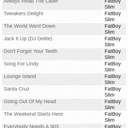
Always Read The Label
FatBoy
Slim
Tweakers Delight
FatBoy
Slim
The World Went Down
FatBoy
Slim
Jack It Up (DJ Delite)
FatBoy
Slim
Don't Forget Your Teeth
FatBoy
Slim
Song For Lindy
FatBoy
Slim
Lounge Island
FatBoy
Slim
Santa Cruz
FatBoy
Slim
Going Out Of My Head
FatBoy
Slim
The Weekend Starts Here
FatBoy
Slim
Everybody Needs A 303
FatBoy