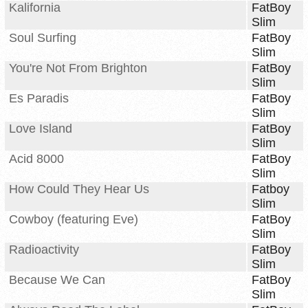
Kalifornia
FatBoy
Slim
Soul Surfing
FatBoy
Slim
You're Not From Brighton
FatBoy
Slim
Es Paradis
FatBoy
Slim
Love Island
FatBoy
Slim
Acid 8000
FatBoy
Slim
How Could They Hear Us
Fatboy
Slim
Cowboy (featuring Eve)
FatBoy
Slim
Radioactivity
FatBoy
Slim
Because We Can
FatBoy
Slim