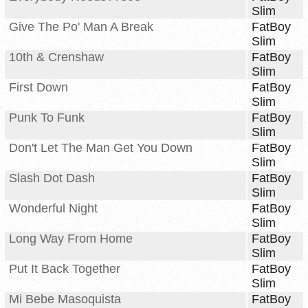
Slim
Give The Po' Man A Break
FatBoy
Slim
10th & Crenshaw
FatBoy
Slim
First Down
FatBoy
Slim
Punk To Funk
FatBoy
Slim
Don't Let The Man Get You Down
FatBoy
Slim
Slash Dot Dash
FatBoy
Slim
Wonderful Night
FatBoy
Slim
Long Way From Home
FatBoy
Slim
Put It Back Together
FatBoy
Slim
Mi Bebe Masoquista
FatBoy