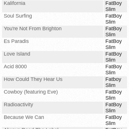
Kalifornia
FatBoy
Slim
Soul Surfing
FatBoy
Slim
You're Not From Brighton
FatBoy
Slim
Es Paradis
FatBoy
Slim
Love Island
FatBoy
Slim
Acid 8000
FatBoy
Slim
How Could They Hear Us
Fatboy
Slim
Cowboy (featuring Eve)
FatBoy
Slim
Radioactivity
FatBoy
Slim
Because We Can
FatBoy
Slim