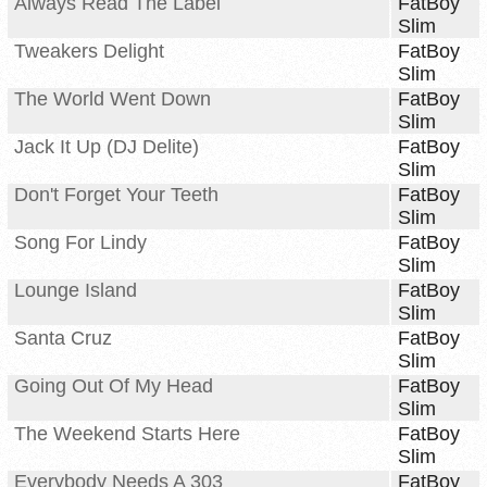
Always Read The Label
FatBoy
Slim
Tweakers Delight
FatBoy
Slim
The World Went Down
FatBoy
Slim
Jack It Up (DJ Delite)
FatBoy
Slim
Don't Forget Your Teeth
FatBoy
Slim
Song For Lindy
FatBoy
Slim
Lounge Island
FatBoy
Slim
Santa Cruz
FatBoy
Slim
Going Out Of My Head
FatBoy
Slim
The Weekend Starts Here
FatBoy
Slim
Everybody Needs A 303
FatBoy