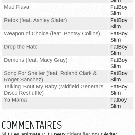
Slim
Mad Flava
FatBoy
Slim
Retox (feat. Ashley Slater)
FatBoy
Slim
Weapon of Choice (feat. Bootsy Collins)
FatBoy
Slim
Drop the Hate
FatBoy
Slim
Demons (feat. Macy Gray)
FatBoy
Slim
Song For Shelter (feat. Roland Clark &
FatBoy
Roger Sanchez)
Slim
Talking 'Bout My Baby (Midfield General's
FatBoy
Disco Reshuffle)
Slim
Ya Mama
Fatboy
Slim
COMMENTAIRES
Si tu es animateur, tu peux
t'identifier
pour éviter