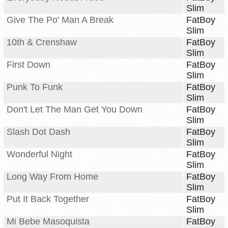
Slim
Give The Po' Man A Break
FatBoy
Slim
10th & Crenshaw
FatBoy
Slim
First Down
FatBoy
Slim
Punk To Funk
FatBoy
Slim
Don't Let The Man Get You Down
FatBoy
Slim
Slash Dot Dash
FatBoy
Slim
Wonderful Night
FatBoy
Slim
Long Way From Home
FatBoy
Slim
Put It Back Together
FatBoy
Slim
Mi Bebe Masoquista
FatBoy