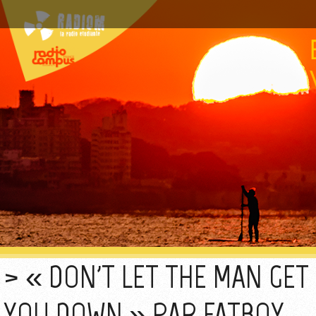
« DON'T LET THE MAN GET
YOU DOWN » PAR FATBOY