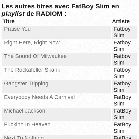
Les autres titres avec FatBoy Slim en
playlist
de RADIOM :
Titre
Artiste
Praise You
Fatboy
Slim
Right Here, Right Now
Fatboy
Slim
The Sound Of Milwaukee
Fatboy
Slim
The Rockafeller Skank
Fatboy
Slim
Gangster Tripping
Fatboy
Slim
Everybody Needs A Carnival
FatBoy
Slim
Michael Jackson
FatBoy
Slim
Fuckinh In Heaven
FatBoy
Slim
Next To Nothing
FatBoy