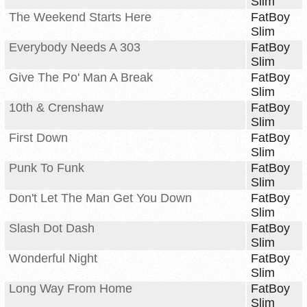
Slim
The Weekend Starts Here
FatBoy
Slim
Everybody Needs A 303
FatBoy
Slim
Give The Po' Man A Break
FatBoy
Slim
10th & Crenshaw
FatBoy
Slim
First Down
FatBoy
Slim
Punk To Funk
FatBoy
Slim
Don't Let The Man Get You Down
FatBoy
Slim
Slash Dot Dash
FatBoy
Slim
Wonderful Night
FatBoy
Slim
Long Way From Home
FatBoy
Slim