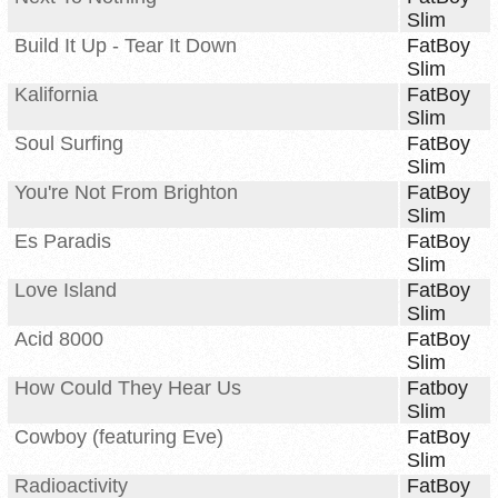
Slim
Build It Up - Tear It Down
FatBoy
Slim
Kalifornia
FatBoy
Slim
Soul Surfing
FatBoy
Slim
You're Not From Brighton
FatBoy
Slim
Es Paradis
FatBoy
Slim
Love Island
FatBoy
Slim
Acid 8000
FatBoy
Slim
How Could They Hear Us
Fatboy
Slim
Cowboy (featuring Eve)
FatBoy
Slim
Radioactivity
FatBoy