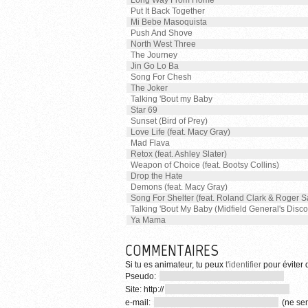
Long Way From Home
Put It Back Together
Mi Bebe Masoquista
Push And Shove
North West Three
The Journey
Jin Go Lo Ba
Song For Chesh
The Joker
Talking 'Bout my Baby
Star 69
Sunset (Bird of Prey)
Love Life (feat. Macy Gray)
Mad Flava
Retox (feat. Ashley Slater)
Weapon of Choice (feat. Bootsy Collins)
Drop the Hate
Demons (feat. Macy Gray)
Song For Shelter (feat. Roland Clark & Roger 
Talking 'Bout My Baby (Midfield General's Disco
Ya Mama
COMMENTAIRES
Si tu es animateur, tu peux
t'identifier
pour éviter d
Pseudo:
Site: http://
e-mail:
(ne ser