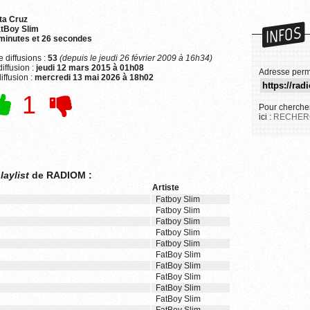
ta Cruz
INFOS
tBoy Slim
minutes et 26 secondes
 diffusions :
53
(depuis le jeudi 26 février 2009 à 16h34)
iffusion :
jeudi 12 mars 2015 à 01h08
Adresse perm
iffusion :
mercredi 13 mai 2026 à 18h02
1
Pour chercher
ici :
RECHER
laylist
de RADIOM :
Artiste
Fatboy Slim
Fatboy Slim
Fatboy Slim
Fatboy Slim
Fatboy Slim
FatBoy Slim
FatBoy Slim
FatBoy Slim
FatBoy Slim
FatBoy Slim