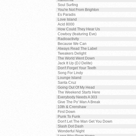
Kalifornia
Soul Surfing
You're Not From Brighton
Es Paradis
Love Island
Acid 8000
How Could They Hear Us
Cowboy (featuring Eve)
Radioactivity
Because We Can
Always Read The Label
Tweakers Delight
The World Went Down
Jack It Up (DJ Delite)
Don't Forget Your Teeth
Song For Lindy
Lounge Island
Santa Cruz
Going Out Of My Head
The Weekend Starts Here
Everybody Needs A 303
Give The Po' Man A Break
10th & Crenshaw
First Down
Punk To Funk
Don't Let The Man Get You Down
Slash Dot Dash
Wonderful Night