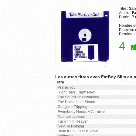
Titre :
San
Artiste :
Fa
Durée :
7 
Nombre de
Première d
Dernière d
4
Les autres titres avec FatBoy Slim en
p
Titre
Praise You
Right Here, Right Now
The Sound Of Milwaukee
The Rockafeller Skank
Gangster Tripping
Everybody Needs A Carnival
Michael Jackson
Fuckinh In Heaven
Next To Nothing
Build It Up - Tear It Down