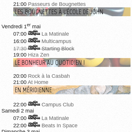
21:00
Passeurs de Bougnettes
LES BOUGNETTES À L'ÉCOLE DE JOHN
er
Vendredi 1
mai
07:00
La Matinale
16:00
Multicampus
17:30
Starting Block
19:00
Hiza Zen
LE BONHEUR AU QUOTIDIEN !
20:00
Rock à la Casbah
21:00
At Home
EN MÉRIDIENNE
22:00
Campus Club
Samedi 2 mai
07:00
La Matinale
22:00
Beats In Space
Dimanche 3 mai