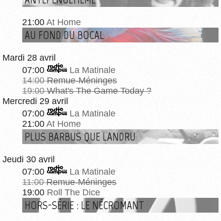
21:00
At Home
AU FOND DU BOCAL
Mardi 28 avril
07:00
La Matinale
14:00
Remue-Méninges
19:00
What's The Game Today ?
Mercredi 29 avril
07:00
La Matinale
21:00
At Home
PLUS BARBUS QUE LANDRU
Jeudi 30 avril
07:00
La Matinale
11:00
Remue-Méninges
19:00
Roll The Dice
HORS-SÉRIE : LE NÉCROMANT