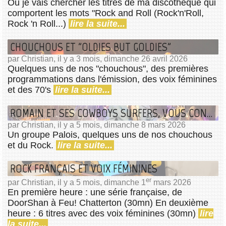
Où je vais chercher les titres de ma discothèque qui
comportent les mots "Rock and Roll (Rock'n'Roll,
Rock 'n Roll...)
lire la suite...
CHOUCHOUS ET "OLDIES BUT GOLDIES"
par Christian, il y a 3 mois, dimanche 26 avril 2026
Quelques uns de nos "chouchous", des premières
programmations dans l'émission, des voix féminines
et des 70's
lire la suite...
ROMAIN ET SES COWBOYS SURFERS, VOUS CONNAISSEZ ?
par Christian, il y a 5 mois, dimanche 8 mars 2026
Un groupe Palois, quelques uns de nos chouchous
et du Rock.
lire la suite...
ROCK FRANÇAIS ET VOIX FÉMININES
er
par Christian, il y a 5 mois, dimanche 1
mars 2026
En première heure : une série française, de
DoorShan à Feu! Chatterton (30mn) En deuxième
heure : 6 titres avec des voix féminines (30mn)
lire
la suite...