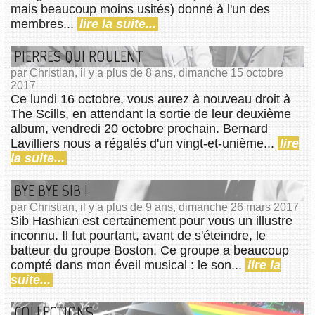
mais beaucoup moins usités) donné à l'un des
membres...
lire la suite...
PIERRES QUI ROULENT
par Christian, il y a plus de 8 ans, dimanche 15 octobre
2017
Ce lundi 16 octobre, vous aurez à nouveau droit à
The Scills, en attendant la sortie de leur deuxième
album, vendredi 20 octobre prochain. Bernard
Lavilliers nous a régalés d'un vingt-et-unième...
lire
la suite...
BYE BYE SIB !
par Christian, il y a plus de 9 ans, dimanche 26 mars 2017
Sib Hashian est certainement pour vous un illustre
inconnu. Il fut pourtant, avant de s'éteindre, le
batteur du groupe Boston. Ce groupe a beaucoup
compté dans mon éveil musical : le son...
lire la
suite...
COLLECTIONS...