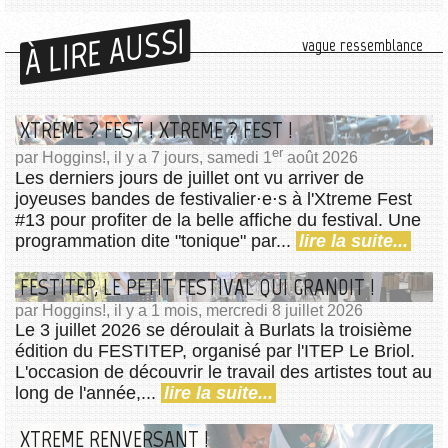
À LIRE AUSSI
vague ressemblance
XTREME ? FEST ! XTREME ? FEST !
er
par Hoggins!, il y a 7 jours, samedi 1
août 2026
Les derniers jours de juillet ont vu arriver de
joyeuses bandes de festivalier⋅e⋅s à l'Xtreme Fest
#13 pour profiter de la belle affiche du festival. Une
programmation dite "tonique" par...
lire la suite...
FESTITEP, LE PETIT FESTIVAL QUI GRANDIT !
par Hoggins!, il y a 1 mois, mercredi 8 juillet 2026
Le 3 juillet 2026 se déroulait à Burlats la troisième
édition du FESTITEP, organisé par l'ITEP Le Briol.
L'occasion de découvrir le travail des artistes tout au
long de l'année,...
lire la suite...
XTREME RENVERSANT !