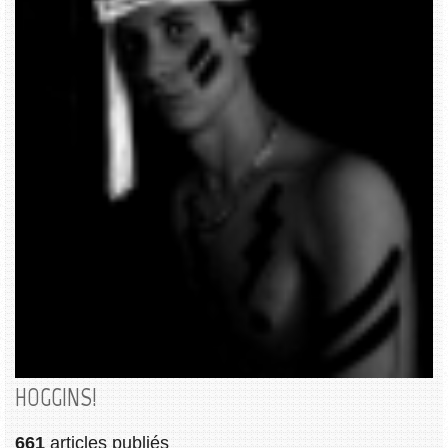
HOGGINS!
661
articles publiés