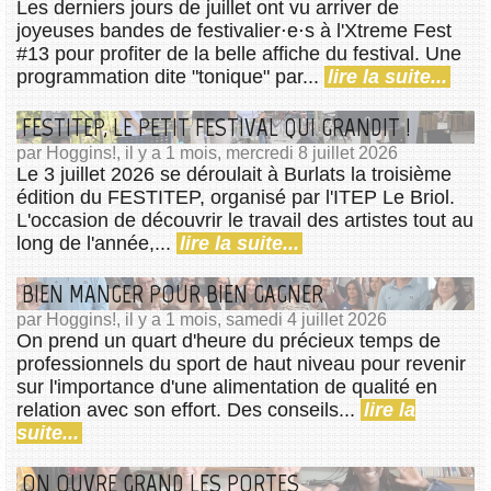
Les derniers jours de juillet ont vu arriver de
joyeuses bandes de festivalier⋅e⋅s à l'Xtreme Fest
#13 pour profiter de la belle affiche du festival. Une
programmation dite "tonique" par...
lire la suite...
FESTITEP, LE PETIT FESTIVAL QUI GRANDIT !
par Hoggins!, il y a 1 mois, mercredi 8 juillet 2026
Le 3 juillet 2026 se déroulait à Burlats la troisième
édition du FESTITEP, organisé par l'ITEP Le Briol.
L'occasion de découvrir le travail des artistes tout au
long de l'année,...
lire la suite...
BIEN MANGER POUR BIEN GAGNER
par Hoggins!, il y a 1 mois, samedi 4 juillet 2026
On prend un quart d'heure du précieux temps de
professionnels du sport de haut niveau pour revenir
sur l'importance d'une alimentation de qualité en
relation avec son effort. Des conseils...
lire la
suite...
ON OUVRE GRAND LES PORTES