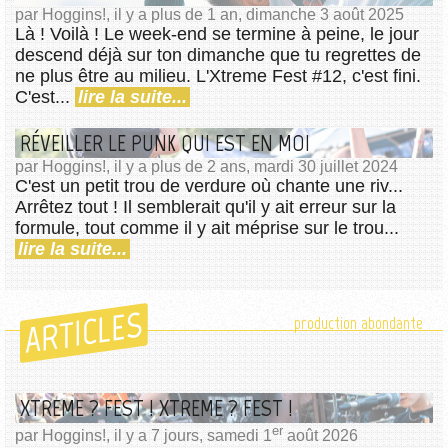
par Hoggins!, il y a plus de 1 an, dimanche 3 août 2025
Là ! Voilà ! Le week-end se termine à peine, le jour
descend déjà sur ton dimanche que tu regrettes de
ne plus être au milieu. L'Xtreme Fest #12, c'est fini.
C'est...
lire la suite...
RÉVEILLER LE PUNK QUI EST EN MOI
par Hoggins!, il y a plus de 2 ans, mardi 30 juillet 2024
C'est un petit trou de verdure où chante une riv...
Arrêtez tout ! Il semblerait qu'il y ait erreur sur la
formule, tout comme il y ait méprise sur le trou...
lire la suite...
ARTICLES
production abondante
XTREME ? FEST ! XTREME ? FEST !
er
par Hoggins!, il y a 7 jours, samedi 1
août 2026