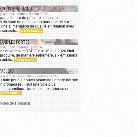
R POUR BIEN GAGNER
 y a 1 mois, samedi 4 juillet 2026
quart d'heure du précieux temps de
s du sport de haut niveau pour revenir sur
d'une alimentation de qualité en relation avec
s conseils...
lire la suite...
RAND LES PORTES
l y a 1 mois, mardi 16 juin 2026
tes ouvertes de RADIOM le 10 juin 2026 était
 produire, de manière éphémère, six émissions
n public.
lire la suite...
TABLEAU
l y a 9 mois, dimanche 12 octobre 2025
Ulule pour le nouvel album de Lombre bat son
en promesses, il suit une voie plus
et authentique, fort de son expérience en
lire la suite...
rticles de Hoggins!