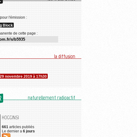
E
 pour l'émission :
ng Block
anente de cette page :
la diffusion
 29 novembre 2019 à 17h30
R
naturellement radioactif
HOGGINS!
661
articles publiés
Le dernier a
6 jours