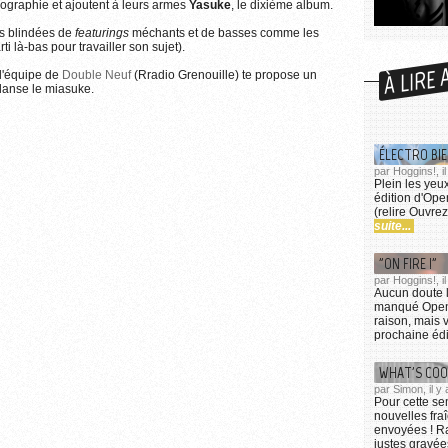
iscographie et ajoutent à leurs armes
Yasuke
, le dixième album.
'informations sur l'utilisation des images...
ks blindées de
featurings
méchants et de basses comme les
ti là-bas pour travailler son sujet).
À LIRE 
 l'équipe de
Double Neuf
(Rradio Grenouille) te propose un
 danse le miasuke.
ÉLECTRO BIE
par Hoggins!, i
Plein les yeux
édition d'Ope
(relire Ouvrez
suite...
"ON FIRE !"
par Hoggins!, 
Aucun doute l
manqué Open'
raison, mais 
prochaine édit
WHAT'S COOK
par Simon, il y
Pour cette se
nouvelles fra
envoyées ! Ra
justes gravée