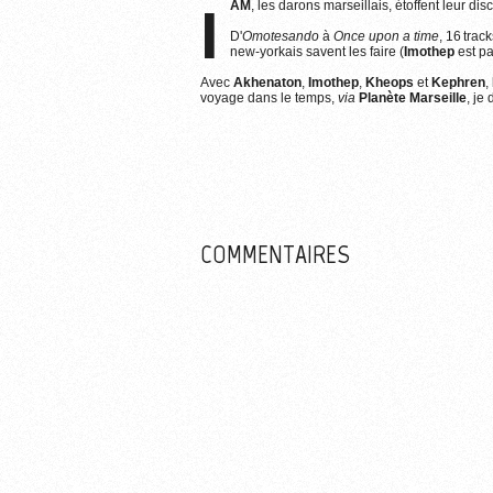
IAM
, les darons marseillais, étoffent leur d
Plus d
D'
Omotesando
à
Once upon a time
, 16 trac
new-yorkais savent les faire (
Imothep
est par
Avec
Akhenaton
,
Imothep
,
Kheops
et
Kephren
,
voyage dans le temps,
via
Planète Marseille
, je
COMMENTAIRES