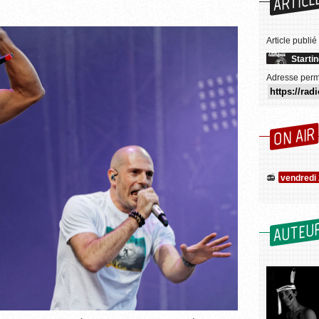
ARTICL
Article publié
Starti
Adresse perm
ON AIR
vendredi
AUTEU
Wikimedia Commons / Thesupermat