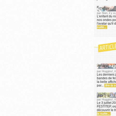
YEMGUY
par Stan, il y 
L'enfant du ro
nos ondes pou
l'avatar qu'il
suite...
ARTICL
XTREME ? FE
par Hoggins!, i
Les derniers j
bandes de fest
la belle affic
par...
lire la s
FESTITEP, LE
par Hoggins!, il
Le 3 juillet 2
FESTITEP, org
découvrir le t
la suite...