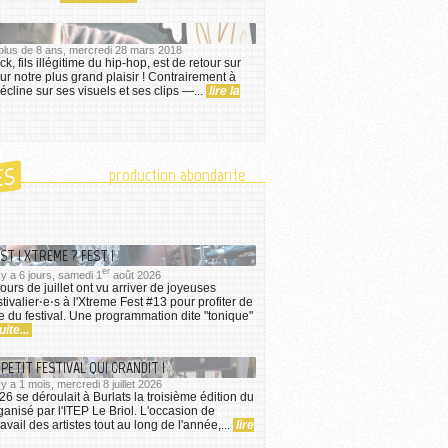
a plus de 8 ans, mercredi 28 mars 2018
ck, fils illégitime du hip-hop, est de retour sur
r notre plus grand plaisir ! Contrairement à
 décline sur ses visuels et ses clips —...
lire la
ES
production abondante
ST ! XTREME ? FEST !
er
l y a 6 jours, samedi 1
août 2026
ours de juillet ont vu arriver de joyeuses
ivalier⋅e⋅s à l'Xtreme Fest #13 pour profiter de
he du festival. Une programmation dite "tonique"
uite...
 PETIT FESTIVAL QUI GRANDIT !
 y a 1 mois, mercredi 8 juillet 2026
026 se déroulait à Burlats la troisième édition du
anisé par l'ITEP Le Briol. L'occasion de
ravail des artistes tout au long de l'année,...
lire