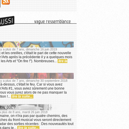
AUSSI
vague ressemblance
N !
l y a plus de 7 ans, dimanche 16 juin 2019
 et les oreilles, c'était le pari de cette nouvelle
n'Arts après la précédente il y a quelques mois
 les Arts et "On fire !"). Nombreuses...
lire la
il y a plus de 7 ans, dimanche 30 septembre 2018
à-dessus, c'était le feu. Car si vous avez
Arts #1, vous aviez sûrement une bonne
vous vous jurez alors de ne pas manquer la
ion !...
lire la suite...
IN' DOC ?
 a plus de 8 ans, mardi 26 juin 2018
maine, on n'ira pas par quatre chemins, des
îches du front musical vous seront directement
dar des sorties récentes : Des nouveautés tout
s dans le...
lire la suite...