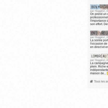
BIEN MANGE
par Hoggins!, il
On prend un 
professionnel
l'importance 
son effort. De
ON OUVRE G
par Hoggins!, i
La soirée por
l'occasion de
en direct et e
LOMBRE AU 
par Hoggins!, i
La campagne 
plein. Riche 
indépendante 
maison de...
Tous les a