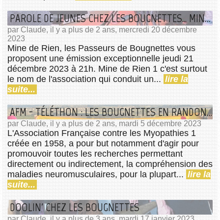
PAROLE DE JEUNES CHEZ LES BOUGNETTES... MINE DE RIEN
par Claude, il y a plus de 2 ans, mercredi 20 décembre
2023
Mine de Rien, les Passeurs de Bougnettes vous
proposent une émission exceptionnelle jeudi 21
décembre 2023 à 21h. Mine de Rien 1 c'est surtout
le nom de l'association qui conduit un...
lire la
suite...
AFM - TÉLÉTHON : LES BOUGNETTES EN RANDONNÉE
par Claude, il y a plus de 2 ans, mardi 5 décembre 2023
L'Association Française contre les Myopathies 1
créée en 1958, a pour but notamment d'agir pour
promouvoir toutes les recherches permettant
directement ou indirectement, la compréhension des
maladies neuromusculaires, pour la plupart...
lire la
suite...
DOOLIN' CHEZ LES BOUGNETTES
par Claude, il y a plus de 3 ans, mardi 17 janvier 2023