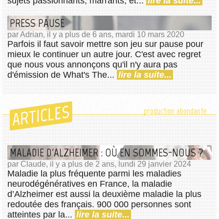
sujets passionnants, marrants, et...
lire la suite...
PRESS PAUSE
par Adrian, il y a plus de 6 ans, mardi 10 mars 2020
Parfois il faut savoir mettre son jeu sur pause pour
mieux le continuer un autre jour. C'est avec regret
que nous vous annonçons qu'il n'y aura pas
d'émission de What's The...
lire la suite...
ARTICLES
production abondante
MALADIE D'ALZHEIMER : OÙ EN SOMMES-NOUS ?
par Claude, il y a plus de 2 ans, lundi 29 janvier 2024
Maladie la plus fréquente parmi les maladies
neurodégénératives en France, la maladie
d’Alzheimer est aussi la deuxième maladie la plus
redoutée des français. 900 000 personnes sont
atteintes par la...
lire la suite...