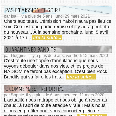
PAS D'ÉMISSION CE SOIR !
par Isa, il y a plus de 5 ans, lundi 29 mars 2021
Chers auditeurs, L'émission Yakoi n'aura pas lieu ce
soir. Ce n'est que partie remise et il y aura peut-être
du nouveau... À la semaine prochaine, lundi 5 avril
2021 à 17h...
lire la suite...
QUARANTINED BANDITS
par Hoggins!, il y a plus de 6 ans, vendredi 13 mars 2020
C'est toute une flopée d'annulations que nous
voyons débouler dans nos vies, et les projets de
RADIOM ne feront pas exception. C'est bien Rock
Bandits qui va faire les frais...
lire la suite...
C COMME "C'EST REPORTÉ"...
par Sophie, il y a plus de 6 ans, mercredi 11 mars 2020
L'actualité nous rattrape et nous oblige à rester au
chaud, à l’abri de toute attaque virale ! Mais nous
allons en profiter pour vous concocter plein de