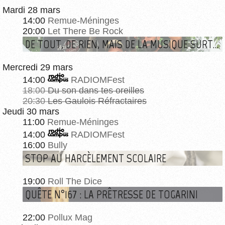
Mardi 28 mars
14:00
Remue-Méninges
20:00
Let There Be Rock
DE TOUT, DE RIEN, MAIS DE LA MUSIQUE SURTOUT
Mercredi 29 mars
14:00
RADIOMFest
18:00
Du son dans tes oreilles
20:30
Les Gaulois Réfractaires
Jeudi 30 mars
11:00
Remue-Méninges
14:00
RADIOMFest
16:00
Bully
STOP AU HARCÈLEMENT SCOLAIRE
19:00
Roll The Dice
QUÊTE N°167 : LA PRÊTRESSE DE TOGARINI
22:00
Pollux Mag