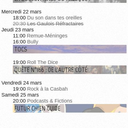
Mercredi 22 mars
18:00
Du son dans tes oreilles
20:30
Les Gaulois Réfractaires
Jeudi 23 mars
11:00
Remue-Méninges
16:00
Bully
TOCS
19:00
Roll The Dice
QUÊTE N°166 : DE L'AUTRE CÔTÉ
Vendredi 24 mars
19:00
Rock à la Casbah
Samedi 25 mars
20:00
Podcasts & Fictions
FUTUR CHIEN GUIDE