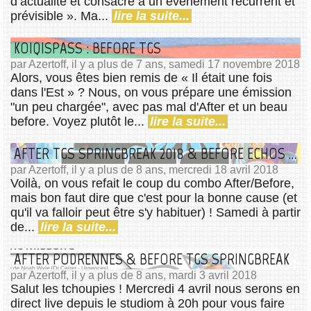
d’actualité et consacré à un événement récurrent et
prévisible ». Ma...
lire la suite...
KOIQISPASS : BEFORE TGS
par Azertoff, il y a plus de 7 ans, samedi 17 novembre 2018
Alors, vous êtes bien remis de « Il était une fois
dans l'Est » ? Nous, on vous prépare une émission
"un peu chargée", avec pas mal d'After et un beau
before. Voyez plutôt le...
lire la suite...
AFTER TGS SPRINGBREAK 2018 & BEFORE ECHOS & MERVEILLES 2018
par Azertoff, il y a plus de 8 ans, mercredi 18 avril 2018
Voilà, on vous refait le coup du combo After/Before,
mais bon faut dire que c'est pour la bonne cause (et
qu'il va falloir peut être s'y habituer) ! Samedi à partir
de...
lire la suite...
AFTER PODRENNES & BEFORE TGS SPRINGBREAK
par Azertoff, il y a plus de 8 ans, mardi 3 avril 2018
Salut les tchoupies ! Mercredi 4 avril nous serons en
direct live depuis le studiom à 20h pour vous faire