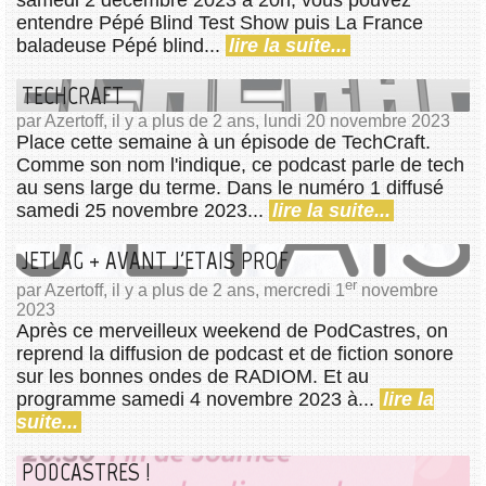
entendre Pépé Blind Test Show puis La France
baladeuse Pépé blind...
lire la suite...
TECHCRAFT
par Azertoff, il y a plus de 2 ans, lundi 20 novembre 2023
Place cette semaine à un épisode de TechCraft.
Comme son nom l'indique, ce podcast parle de tech
au sens large du terme. Dans le numéro 1 diffusé
samedi 25 novembre 2023...
lire la suite...
JETLAG + AVANT J'ETAIS PROF
er
par Azertoff, il y a plus de 2 ans, mercredi 1
novembre
2023
Après ce merveilleux weekend de PodCastres, on
reprend la diffusion de podcast et de fiction sonore
sur les bonnes ondes de RADIOM. Et au
programme samedi 4 novembre 2023 à...
lire la
suite...
PODCASTRES !