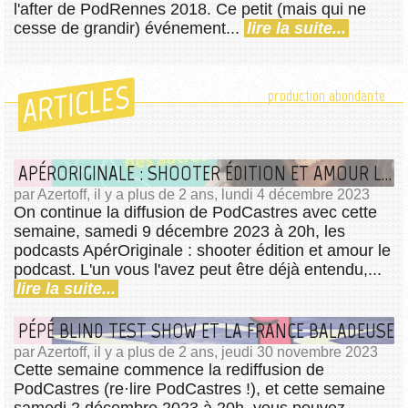
l'after de PodRennes 2018. Ce petit (mais qui ne
cesse de grandir) événement...
lire la suite...
ARTICLES
production abondante
APÉRORIGINALE : SHOOTER ÉDITION ET AMOUR LE PODCAST
par Azertoff, il y a plus de 2 ans, lundi 4 décembre 2023
On continue la diffusion de PodCastres avec cette
semaine, samedi 9 décembre 2023 à 20h, les
podcasts ApérOriginale : shooter édition et amour le
podcast. L'un vous l'avez peut être déjà entendu,...
lire la suite...
PÉPÉ BLIND TEST SHOW ET LA FRANCE BALADEUSE
par Azertoff, il y a plus de 2 ans, jeudi 30 novembre 2023
Cette semaine commence la rediffusion de
PodCastres (re·lire PodCastres !), et cette semaine
samedi 2 décembre 2023 à 20h, vous pouvez