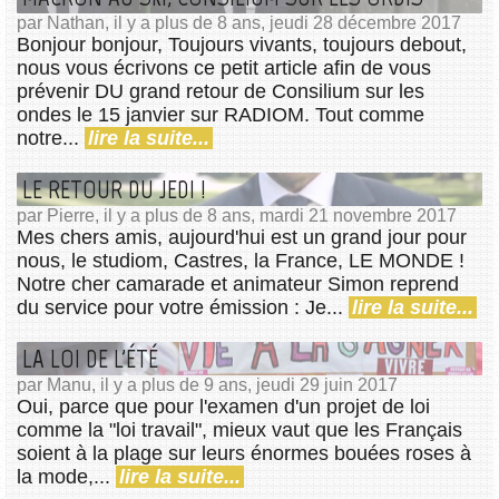
par Nathan, il y a plus de 8 ans, jeudi 28 décembre 2017
Bonjour bonjour, Toujours vivants, toujours debout,
nous vous écrivons ce petit article afin de vous
prévenir DU grand retour de Consilium sur les
ondes le 15 janvier sur RADIOM. Tout comme
notre...
lire la suite...
LE RETOUR DU JEDI !
par Pierre, il y a plus de 8 ans, mardi 21 novembre 2017
Mes chers amis, aujourd'hui est un grand jour pour
nous, le studiom, Castres, la France, LE MONDE !
Notre cher camarade et animateur Simon reprend
du service pour votre émission : Je...
lire la suite...
LA LOI DE L'ÉTÉ
par Manu, il y a plus de 9 ans, jeudi 29 juin 2017
Oui, parce que pour l'examen d'un projet de loi
comme la "loi travail", mieux vaut que les Français
soient à la plage sur leurs énormes bouées roses à
la mode,...
lire la suite...