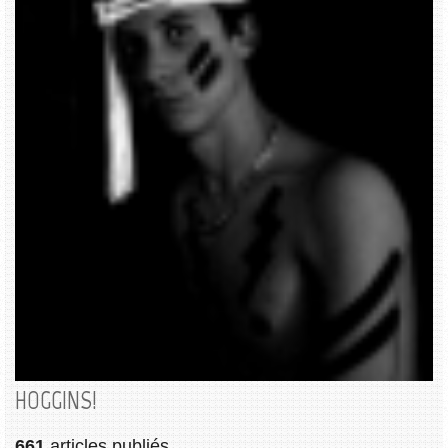
HOGGINS!
661
articles publiés