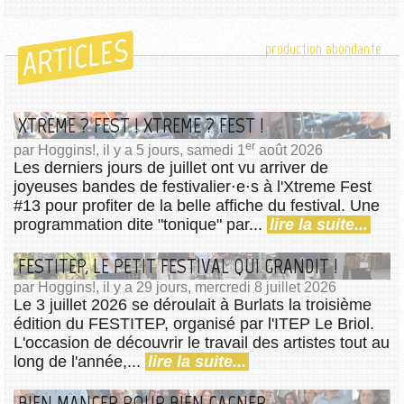
ARTICLES
production abondante
XTREME ? FEST ! XTREME ? FEST !
er
par Hoggins!, il y a 5 jours, samedi 1
août 2026
Les derniers jours de juillet ont vu arriver de
joyeuses bandes de festivalier⋅e⋅s à l'Xtreme Fest
#13 pour profiter de la belle affiche du festival. Une
programmation dite "tonique" par...
lire la suite...
FESTITEP, LE PETIT FESTIVAL QUI GRANDIT !
par Hoggins!, il y a 29 jours, mercredi 8 juillet 2026
Le 3 juillet 2026 se déroulait à Burlats la troisième
édition du FESTITEP, organisé par l'ITEP Le Briol.
L'occasion de découvrir le travail des artistes tout au
long de l'année,...
lire la suite...
BIEN MANGER POUR BIEN GAGNER