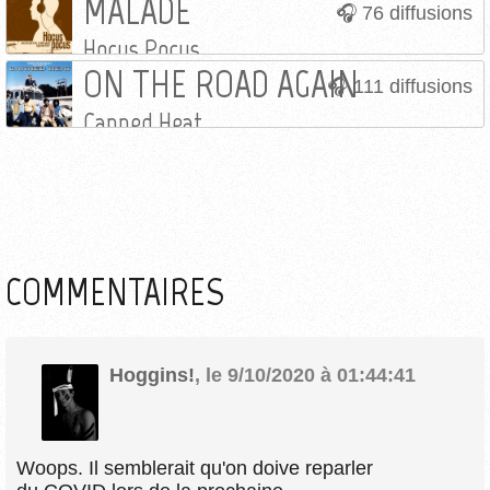
MALADE
76 diffusions
Hocus Pocus
ON THE ROAD AGAIN
111 diffusions
Canned Heat
COMMENTAIRES
Hoggins!
,
le 9/10/2020 à 01:44:41
Woops. Il semblerait qu'on doive reparler