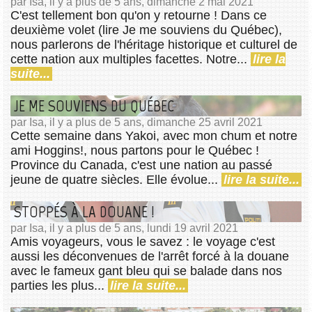
par Isa, il y a plus de 5 ans, dimanche 2 mai 2021
C'est tellement bon qu'on y retourne ! Dans ce
deuxième volet (lire Je me souviens du Québec),
nous parlerons de l'héritage historique et culturel de
cette nation aux multiples facettes. Notre...
lire la
suite...
JE ME SOUVIENS DU QUÉBEC
par Isa, il y a plus de 5 ans, dimanche 25 avril 2021
Cette semaine dans Yakoi, avec mon chum et notre
ami Hoggins!, nous partons pour le Québec !
Province du Canada, c'est une nation au passé
jeune de quatre siècles. Elle évolue...
lire la suite...
STOPPÉS À LA DOUANE !
par Isa, il y a plus de 5 ans, lundi 19 avril 2021
Amis voyageurs, vous le savez : le voyage c'est
aussi les déconvenues de l'arrêt forcé à la douane
avec le fameux gant bleu qui se balade dans nos
parties les plus...
lire la suite...