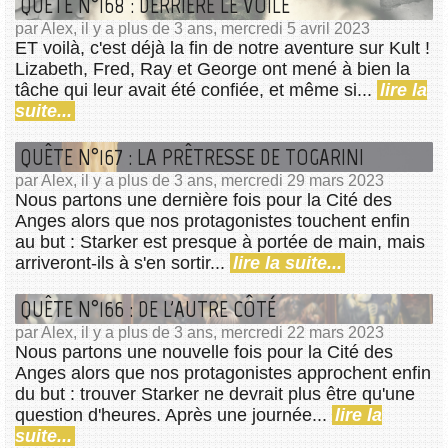
QUÊTE N°168 : DERRIÈRE LE VOILE
par Alex, il y a plus de 3 ans, mercredi 5 avril 2023
ET voilà, c'est déjà la fin de notre aventure sur Kult !
Lizabeth, Fred, Ray et George ont mené à bien la
tâche qui leur avait été confiée, et même si...
lire la
suite...
QUÊTE N°167 : LA PRÊTRESSE DE TOGARINI
par Alex, il y a plus de 3 ans, mercredi 29 mars 2023
Nous partons une dernière fois pour la Cité des
Anges alors que nos protagonistes touchent enfin
au but : Starker est presque à portée de main, mais
arriveront-ils à s'en sortir...
lire la suite...
QUÊTE N°166 : DE L'AUTRE CÔTÉ
par Alex, il y a plus de 3 ans, mercredi 22 mars 2023
Nous partons une nouvelle fois pour la Cité des
Anges alors que nos protagonistes approchent enfin
du but : trouver Starker ne devrait plus être qu'une
question d'heures. Après une journée...
lire la
suite...