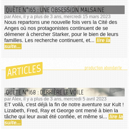
QUÊTE N°165 : UNE OBSESSION MALSAINE
par Alex, il y a plus de 3 ans, mercredi 15 mars 2023
Nous repartons une nouvelle fois vers la Cité des
Anges où nos protagonistes continuent de se
démener à chercher Starker, pour le bien de leurs
familles. Les recherche continuent, et...
lire la
suite...
ARTICLES
production abondante
QUÊTE N°168 : DERRIÈRE LE VOILE
par Alex, il y a plus de 3 ans, mercredi 5 avril 2023
ET voilà, c'est déjà la fin de notre aventure sur Kult !
Lizabeth, Fred, Ray et George ont mené à bien la
tâche qui leur avait été confiée, et même si...
lire la
suite...