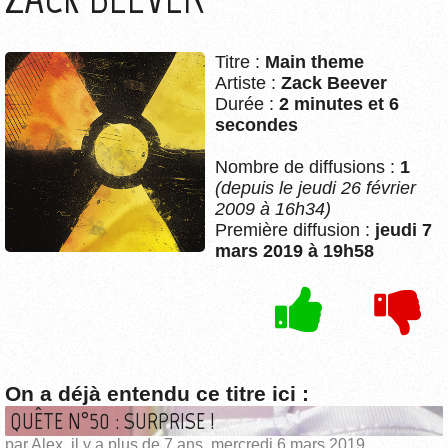
Titre :
Main theme
Artiste :
Zack Beever
Durée :
2 minutes et 6
secondes
Nombre de diffusions :
1
(depuis le jeudi 26 février
2009 à 16h34)
Première diffusion :
jeudi 7
mars 2019 à 19h58
On a déjà entendu ce titre ici :
QUÊTE N°50 : SURPRISE !
par Alex, il y a plus de 7 ans, mercredi 6 mars 2019