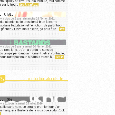
lerait qu'il y ait erreur sur la formule, tout comme
e sur le trou...
lire la suite...
UE TOTALE
l y a plus de 5 ans, dimanche 28 février 2021
tte attente, cette pression à bien faire, ne
s, dans l'excitation et l'émotion, de partir trop
ut gâcher ? Onze mois d'élan, ça peut être...
lire
l y a plus de 5 ans, samedi 20 février 2021
ue c'est long, qu'on a perdu le sens de
du temps pendant un moment : étiré, contracté,
ous rattrapait nous a parfois forcés à...
lire la
ES
production abondante
AOÛT 1969
l y a 11 jours, samedi 25 juillet 2026
ille sans nom, ce sera le premier jour d'un
 marquera l'histoire de la musique et du Rock.