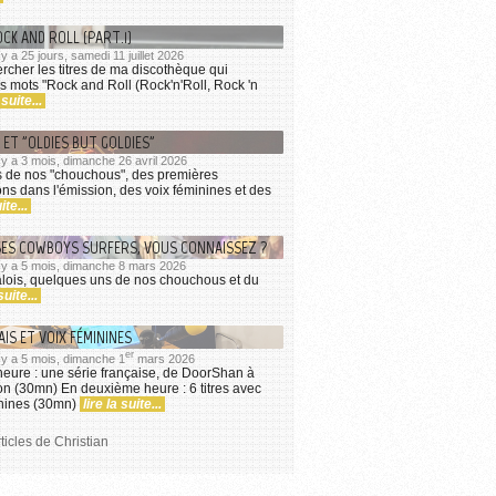
OCK AND ROLL (PART.1)
l y a 25 jours, samedi 11 juillet 2026
ercher les titres de ma discothèque qui
s mots "Rock and Roll (Rock'n'Roll, Rock 'n
 suite...
ET "OLDIES BUT GOLDIES"
il y a 3 mois, dimanche 26 avril 2026
 de nos "chouchous", des premières
s dans l'émission, des voix féminines et des
ite...
SES COWBOYS SURFERS, VOUS CONNAISSEZ ?
il y a 5 mois, dimanche 8 mars 2026
lois, quelques uns de nos chouchous et du
suite...
IS ET VOIX FÉMININES
er
il y a 5 mois, dimanche 1
mars 2026
eure : une série française, de DoorShan à
on (30mn) En deuxième heure : 6 titres avec
inines (30mn)
lire la suite...
ticles de Christian