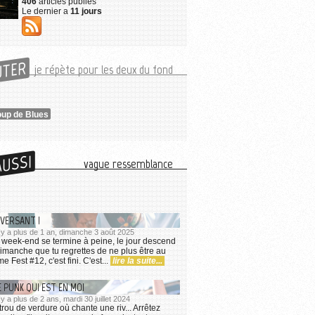
406
articles publiés
Le dernier a
11 jours
UTER
je répète pour les deux du fond
oup de Blues
AUSSI
vague ressemblance
VERSANT !
l y a plus de 1 an, dimanche 3 août 2025
Le week-end se termine à peine, le jour descend
dimanche que tu regrettes de ne plus être au
e Fest #12, c'est fini. C'est...
lire la suite...
E PUNK QUI EST EN MOI
 y a plus de 2 ans, mardi 30 juillet 2024
 trou de verdure où chante une riv... Arrêtez