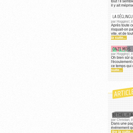
tout ! Il semb
il y ait mépris
LA DÉGLING
par Hoggins!, i
Après toute ce
risquait-on pa
vite, et de to
la suite...
ONZE MOIS
par Hoggins!, i
Oh bien sûr q
l'écoulement 
ce temps qui n
suite...
ARTICL
BETHEL, 15 
par Christian, i
Dans une paga
événement qui
lire la suite...