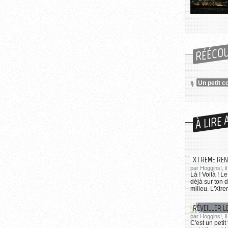
r l'utilisation des images...
RÉÉCO
Un petit c
À LIRE 
XTREME REN
par Hoggins!, i
Là ! Voilà ! 
déjà sur ton 
milieu. L'Xtrem
RÉVEILLER L
par Hoggins!, il
C'est un petit