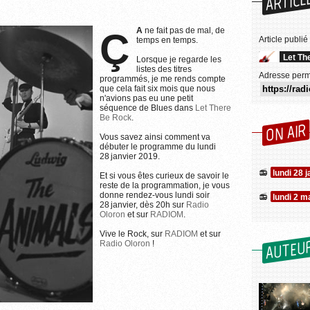
ARTICL
ÇA
ne fait pas de mal, de
Article publié
temps en temps.
Let Th
Lorsque je regarde les
listes des titres
Adresse perm
programmés, je me rends compte
que cela fait six mois que nous
n'avions pas eu une petit
séquence de Blues dans
Let There
Be Rock
.
ON AIR
Vous savez ainsi comment va
débuter le programme du lundi
28 janvier 2019.
lundi 28 
Et si vous êtes curieux de savoir le
reste de la programmation, je vous
donne rendez-vous lundi soir
lundi 2 m
28 janvier, dès 20h sur
Radio
Oloron
et sur
RADIOM
.
Vive le Rock, sur
RADIOM
et sur
AUTEU
Radio Oloron
!