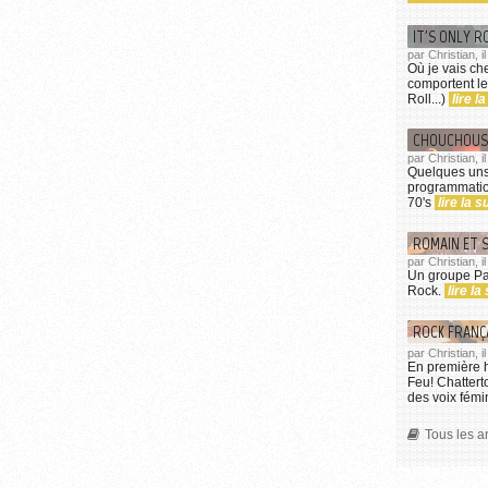
IT'S ONLY R
par Christian, i
Où je vais ch
comportent le
Roll...)
lire la
CHOUCHOUS 
par Christian, 
Quelques uns
programmation
70's
lire la su
ROMAIN ET 
par Christian, 
Un groupe Pa
Rock.
lire la 
ROCK FRANÇA
par Christian, 
En première h
Feu! Chattert
des voix fém
Tous les ar