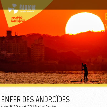
ENFER DES ANDROÏDES
mardi 29 mai 2018
par
Adrian