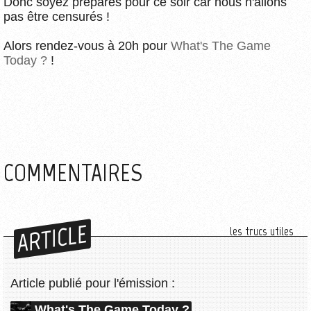
Donc soyez préparés pour ce soir car nous n'allons
pas être censurés !
Alors rendez-vous à 20h pour
What's The Game
Today ?
!
COMMENTAIRES
ARTICLE
les trucs utiles
Article publié pour l'émission :
What's The Game Today ?