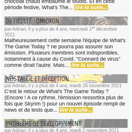
chocolat chaud embaume le studio. Et en cette
période festive, What's The...
lire la suite...
DIFFICULTÉ : OMICRON
er
par Adrian, il y a plus de 4 ans, mercredi 1
décembre
2021
Malheureusement cette semaine l'équipe de What's
The Game Today ? ne pourra pas assurer son
émission. Plusieurs membres sont indisponibles,
notamment à cause du Covid. "Connard de virus"
comme dirait l'autre. Mais...
lire la suite...
NOSTALGIE ET DÉCEPTION
par Adrian, il y a plus de 4 ans, mardi 16 novembre 2021
C’est le retour de What's The Game Today ?
(Encore ! A ce rythme, l'émission ressortira plus de
fois que Skyrim !) pour un nouvel épisode rempli de
news et de tests que...
lire la suite...
PROBLÈME DE DÉVELOPPEMENT
par Adrian, il y a plus de 4 ans, mardi 2 novembre 2021