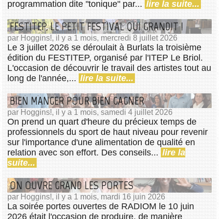
programmation dite "tonique" par...
lire la suite...
FESTITEP, LE PETIT FESTIVAL QUI GRANDIT !
par Hoggins!, il y a 1 mois, mercredi 8 juillet 2026
Le 3 juillet 2026 se déroulait à Burlats la troisième
édition du FESTITEP, organisé par l'ITEP Le Briol.
L'occasion de découvrir le travail des artistes tout au
long de l'année,...
lire la suite...
BIEN MANGER POUR BIEN GAGNER
par Hoggins!, il y a 1 mois, samedi 4 juillet 2026
On prend un quart d'heure du précieux temps de
professionnels du sport de haut niveau pour revenir
sur l'importance d'une alimentation de qualité en
relation avec son effort. Des conseils...
lire la
suite...
ON OUVRE GRAND LES PORTES
par Hoggins!, il y a 1 mois, mardi 16 juin 2026
La soirée portes ouvertes de RADIOM le 10 juin
2026 était l'occasion de produire, de manière