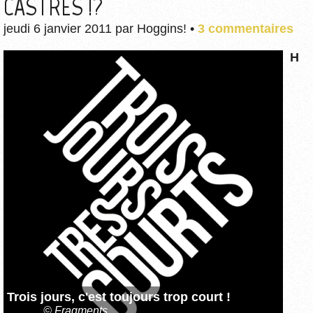
CASTRES !?
jeudi 6 janvier 2011
par
Hoggins!
•
3 commentaires
H
Trois jours, c'est toujours trop court !
© Fragments