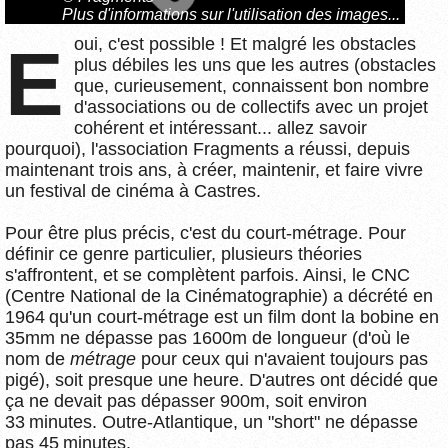
Plus d'informations sur l'utilisation des images...
oui, c'est possible ! Et malgré les obstacles
E
plus débiles les uns que les autres (obstacles
que, curieusement, connaissent bon nombre
d'associations ou de collectifs avec un projet
cohérent et intéressant... allez savoir
pourquoi), l'association Fragments a réussi, depuis
maintenant trois ans, à créer, maintenir, et faire vivre
un festival de cinéma à Castres.
Pour être plus précis, c'est du court-métrage. Pour
définir ce genre particulier, plusieurs théories
s'affrontent, et se complètent parfois. Ainsi, le CNC
(Centre National de la Cinématographie) a décrété en
1964 qu'un court-métrage est un film dont la bobine en
35mm ne dépasse pas 1600m de longueur (d'où le
nom de
métrage
pour ceux qui n'avaient toujours pas
pigé), soit presque une heure. D'autres ont décidé que
ça ne devait pas dépasser 900m, soit environ
33 minutes. Outre-Atlantique, un "short" ne dépasse
pas 45 minutes.