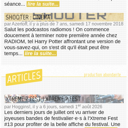
séance...
lire la suite...
SHOOTER : CINÉMA
par Azertoff, il y a plus de 7 ans, samedi 17 novembre 2018
Salut les podcastos radiomos ! On commence
doucement à terminer notre première année chez
RADIOM, tel Harry Potter affrontant une version de
vous-savez-qui, on s'est dit qu'il était peut être
temps...
lire la suite...
ARTICLES
production abondante
XTREME ? FEST ! XTREME ? FEST !
er
par Hoggins!, il y a 6 jours, samedi 1
août 2026
Les derniers jours de juillet ont vu arriver de
joyeuses bandes de festivalier⋅e⋅s à l'Xtreme Fest
#13 pour profiter de la belle affiche du festival. Une