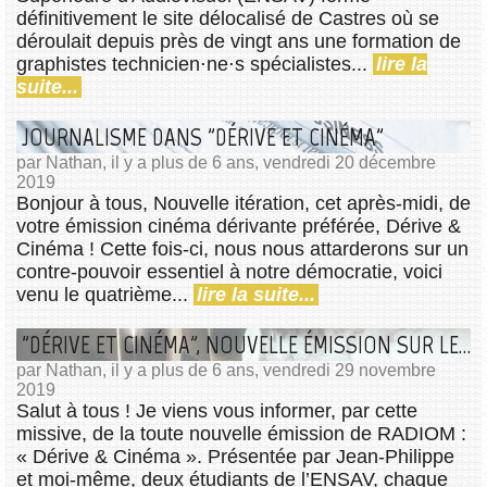
définitivement le site délocalisé de Castres où se
déroulait depuis près de vingt ans une formation de
graphistes technicien⋅ne⋅s spécialistes...
lire la
suite...
JOURNALISME DANS "DÉRIVE ET CINÉMA"
par Nathan, il y a plus de 6 ans, vendredi 20 décembre
2019
Bonjour à tous, Nouvelle itération, cet après-midi, de
votre émission cinéma dérivante préférée, Dérive &
Cinéma ! Cette fois-ci, nous nous attarderons sur un
contre-pouvoir essentiel à notre démocratie, voici
venu le quatrième...
lire la suite...
"DÉRIVE ET CINÉMA", NOUVELLE ÉMISSION SUR LES ONDES
par Nathan, il y a plus de 6 ans, vendredi 29 novembre
2019
Salut à tous ! Je viens vous informer, par cette
missive, de la toute nouvelle émission de RADIOM :
« Dérive & Cinéma ». Présentée par Jean-Philippe
et moi-même, deux étudiants de l’ENSAV, chaque