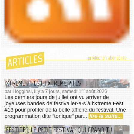
ARTICLES
production abondante
XTREME ? FEST ! XTREME ? FEST !
er
par Hoggins!, il y a 7 jours, samedi 1
août 2026
Les derniers jours de juillet ont vu arriver de
joyeuses bandes de festivalier⋅e⋅s à l'Xtreme Fest
#13 pour profiter de la belle affiche du festival. Une
programmation dite "tonique" par...
lire la suite...
FESTITEP, LE PETIT FESTIVAL QUI GRANDIT !