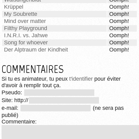
Krüppel
Oomph!
My Soubrette
Oomph!
Mind over matter
Oomph!
Filthy Playground
Oomph!
I.N.R.I. vs. Jahwe
Oomph!
Song for whoever
Oomph!
Der Alptraum der Kindheit
Oomph!
COMMENTAIRES
Si tu es animateur, tu peux
t'identifier
pour éviter
d'avoir à remplir tout ça.
Pseudo:
Site: http://
e-mail:
(ne sera pas
publié)
Commentaire: