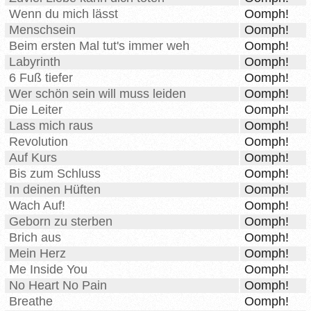
Wenn du mich lässt
Oomph!
Menschsein
Oomph!
Beim ersten Mal tut's immer weh
Oomph!
Labyrinth
Oomph!
6 Fuß tiefer
Oomph!
Wer schön sein will muss leiden
Oomph!
Die Leiter
Oomph!
Lass mich raus
Oomph!
Revolution
Oomph!
Auf Kurs
Oomph!
Bis zum Schluss
Oomph!
In deinen Hüften
Oomph!
Wach Auf!
Oomph!
Geborn zu sterben
Oomph!
Brich aus
Oomph!
Mein Herz
Oomph!
Me Inside You
Oomph!
No Heart No Pain
Oomph!
Breathe
Oomph!