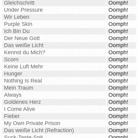
Gleichschritt
Oomph!
Under Pressure
Oomph!
Wir Leben
Oomph!
Purple Skin
Oomph!
Ich Bin Du
Oomph!
Der Neue Gott
Oomph!
Das weiße Licht
Oomph!
Kennst du Mich?
Oomph!
Scorn
Oomph!
Keine Luft Mehr
Oomph!
Hunger
Oomph!
Nothing Is Real
Oomph!
Mein Traum
Oomph!
Always
Oomph!
Goldenes Herz
Oomph!
I Come Alive
Oomph!
Fieber
Oomph!
My Own Private Prison
Oomph!
Das weiße Licht (Refraction)
Oomph!
Suck-Taste-Spit
Oomph!