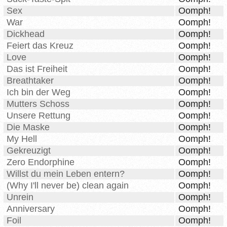
Sex
Oomph!
War
Oomph!
Dickhead
Oomph!
Feiert das Kreuz
Oomph!
Love
Oomph!
Das ist Freiheit
Oomph!
Breathtaker
Oomph!
Ich bin der Weg
Oomph!
Mutters Schoss
Oomph!
Unsere Rettung
Oomph!
Die Maske
Oomph!
My Hell
Oomph!
Gekreuzigt
Oomph!
Zero Endorphine
Oomph!
Willst du mein Leben entern?
Oomph!
(Why I'll never be) clean again
Oomph!
Unrein
Oomph!
Anniversary
Oomph!
Foil
Oomph!