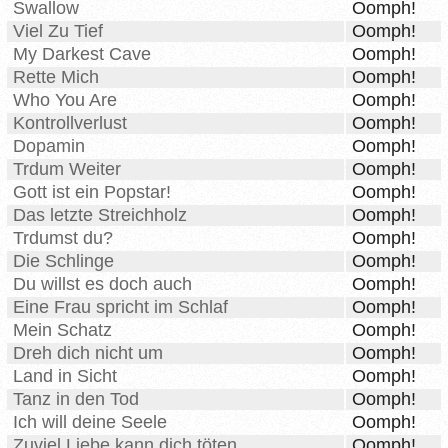
Swallow
Oomph!
Viel Zu Tief
Oomph!
My Darkest Cave
Oomph!
Rette Mich
Oomph!
Who You Are
Oomph!
Kontrollverlust
Oomph!
Dopamin
Oomph!
Trdum Weiter
Oomph!
Gott ist ein Popstar!
Oomph!
Das letzte Streichholz
Oomph!
Trdumst du?
Oomph!
Die Schlinge
Oomph!
Du willst es doch auch
Oomph!
Eine Frau spricht im Schlaf
Oomph!
Mein Schatz
Oomph!
Dreh dich nicht um
Oomph!
Land in Sicht
Oomph!
Tanz in den Tod
Oomph!
Ich will deine Seele
Oomph!
Zuviel Liebe kann dich töten
Oomph!