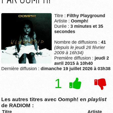
Titre :
Filthy Playground
Artiste :
Oomph!
Durée :
3 minutes et 35
secondes
Nombre de diffusions :
41
(depuis le jeudi 26 février
2009 à 16h34)
Première diffusion :
jeudi 2
avril 2015 à 10h40
Dernière diffusion :
dimanche 19 juillet 2026 à 03h38
1
Les autres titres avec Oomph! en
playlist
de RADIOM :
Titre
Artiste