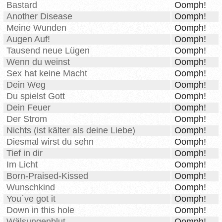
Bastard
Oomph!
Another Disease
Oomph!
Meine Wunden
Oomph!
Augen Auf!
Oomph!
Tausend neue Lügen
Oomph!
Wenn du weinst
Oomph!
Sex hat keine Macht
Oomph!
Dein Weg
Oomph!
Du spielst Gott
Oomph!
Dein Feuer
Oomph!
Der Strom
Oomph!
Nichts (ist kälter als deine Liebe)
Oomph!
Diesmal wirst du sehn
Oomph!
Tief in dir
Oomph!
Im Licht
Oomph!
Born-Praised-Kissed
Oomph!
Wunschkind
Oomph!
You`ve got it
Oomph!
Down in this hole
Oomph!
Wälsungenblut
Oomph!