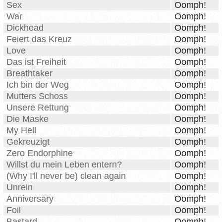
Sex
Oomph!
War
Oomph!
Dickhead
Oomph!
Feiert das Kreuz
Oomph!
Love
Oomph!
Das ist Freiheit
Oomph!
Breathtaker
Oomph!
Ich bin der Weg
Oomph!
Mutters Schoss
Oomph!
Unsere Rettung
Oomph!
Die Maske
Oomph!
My Hell
Oomph!
Gekreuzigt
Oomph!
Zero Endorphine
Oomph!
Willst du mein Leben entern?
Oomph!
(Why I'll never be) clean again
Oomph!
Unrein
Oomph!
Anniversary
Oomph!
Foil
Oomph!
Bastard
Oomph!