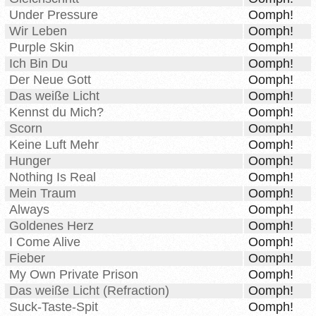
Under Pressure
Oomph!
Wir Leben
Oomph!
Purple Skin
Oomph!
Ich Bin Du
Oomph!
Der Neue Gott
Oomph!
Das weiße Licht
Oomph!
Kennst du Mich?
Oomph!
Scorn
Oomph!
Keine Luft Mehr
Oomph!
Hunger
Oomph!
Nothing Is Real
Oomph!
Mein Traum
Oomph!
Always
Oomph!
Goldenes Herz
Oomph!
I Come Alive
Oomph!
Fieber
Oomph!
My Own Private Prison
Oomph!
Das weiße Licht (Refraction)
Oomph!
Suck-Taste-Spit
Oomph!