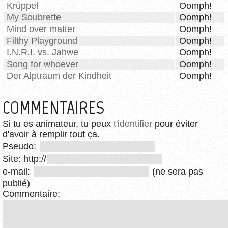
Krüppel
Oomph!
My Soubrette
Oomph!
Mind over matter
Oomph!
Filthy Playground
Oomph!
I.N.R.I. vs. Jahwe
Oomph!
Song for whoever
Oomph!
Der Alptraum der Kindheit
Oomph!
COMMENTAIRES
Si tu es animateur, tu peux
t'identifier
pour éviter
d'avoir à remplir tout ça.
Pseudo:
Site: http://
e-mail:
(ne sera pas
publié)
Commentaire: