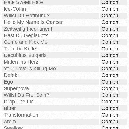
Hate Sweet Hate
Oomph!
Ice-Coffin
Oomph!
Willst Du Hoffnung?
Oomph!
Hello My Name Is Cancer
Oomph!
Zeitweilig Incontinent
Oomph!
Hast Du Geglaubt?
Oomph!
Come and Kick Me
Oomph!
Turn the Knife
Oomph!
Decubitus Vulgaris
Oomph!
Mitten ins Herz
Oomph!
Your Love is Killing Me
Oomph!
Defekt
Oomph!
Ego
Oomph!
Supernova
Oomph!
Willst Du Frei Sein?
Oomph!
Drop The Lie
Oomph!
Bitter
Oomph!
Transformation
Oomph!
Atem
Oomph!
Swallow
Oomph!