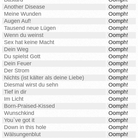
Another Disease
Oomph!
Meine Wunden
Oomph!
Augen Auf!
Oomph!
Tausend neue Lügen
Oomph!
Wenn du weinst
Oomph!
Sex hat keine Macht
Oomph!
Dein Weg
Oomph!
Du spielst Gott
Oomph!
Dein Feuer
Oomph!
Der Strom
Oomph!
Nichts (ist kälter als deine Liebe)
Oomph!
Diesmal wirst du sehn
Oomph!
Tief in dir
Oomph!
Im Licht
Oomph!
Born-Praised-Kissed
Oomph!
Wunschkind
Oomph!
You`ve got it
Oomph!
Down in this hole
Oomph!
Wälsungenblut
Oomph!