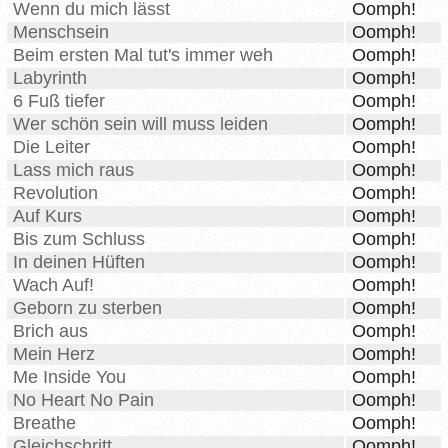
Wenn du mich lässt
Oomph!
Menschsein
Oomph!
Beim ersten Mal tut's immer weh
Oomph!
Labyrinth
Oomph!
6 Fuß tiefer
Oomph!
Wer schön sein will muss leiden
Oomph!
Die Leiter
Oomph!
Lass mich raus
Oomph!
Revolution
Oomph!
Auf Kurs
Oomph!
Bis zum Schluss
Oomph!
In deinen Hüften
Oomph!
Wach Auf!
Oomph!
Geborn zu sterben
Oomph!
Brich aus
Oomph!
Mein Herz
Oomph!
Me Inside You
Oomph!
No Heart No Pain
Oomph!
Breathe
Oomph!
Gleichschritt
Oomph!