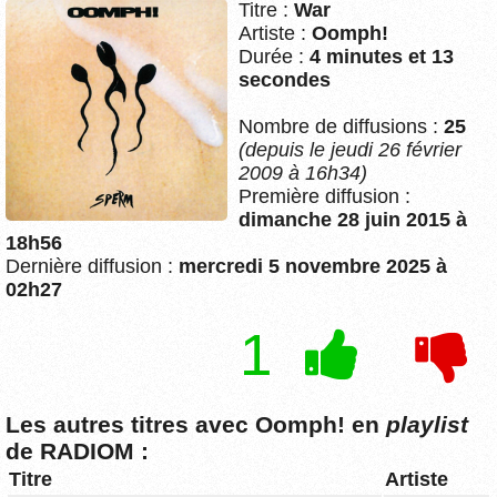
Titre :
War
Artiste :
Oomph!
Durée :
4 minutes et 13
secondes
Nombre de diffusions :
25
(depuis le jeudi 26 février
2009 à 16h34)
Première diffusion :
dimanche 28 juin 2015 à
18h56
Dernière diffusion :
mercredi 5 novembre 2025 à
02h27
1
Les autres titres avec Oomph! en
playlist
de RADIOM :
Titre
Artiste