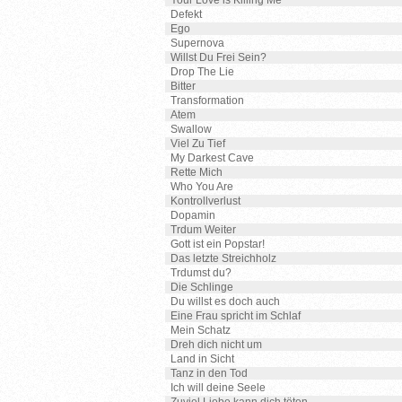
Your Love is Killing Me
Defekt
Ego
Supernova
Willst Du Frei Sein?
Drop The Lie
Bitter
Transformation
Atem
Swallow
Viel Zu Tief
My Darkest Cave
Rette Mich
Who You Are
Kontrollverlust
Dopamin
Trdum Weiter
Gott ist ein Popstar!
Das letzte Streichholz
Trdumst du?
Die Schlinge
Du willst es doch auch
Eine Frau spricht im Schlaf
Mein Schatz
Dreh dich nicht um
Land in Sicht
Tanz in den Tod
Ich will deine Seele