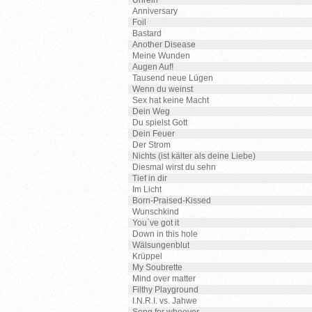
Unrein
Anniversary
Foil
Bastard
Another Disease
Meine Wunden
Augen Auf!
Tausend neue Lügen
Wenn du weinst
Sex hat keine Macht
Dein Weg
Du spielst Gott
Dein Feuer
Der Strom
Nichts (ist kälter als deine Liebe)
Diesmal wirst du sehn
Tief in dir
Im Licht
Born-Praised-Kissed
Wunschkind
You`ve got it
Down in this hole
Wälsungenblut
Krüppel
My Soubrette
Mind over matter
Filthy Playground
I.N.R.I. vs. Jahwe