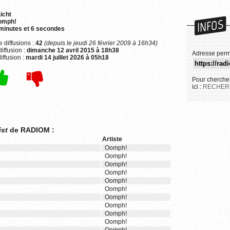
icht
INFOS
omph!
minutes et 6 secondes
 diffusions :
42
(depuis le jeudi 26 février 2009 à 16h34)
iffusion :
dimanche 12 avril 2015 à 18h38
Adresse perm
iffusion :
mardi 14 juillet 2026 à 05h18
Pour chercher
ici :
RECHER
ist
de RADIOM :
Artiste
Oomph!
Oomph!
Oomph!
Oomph!
Oomph!
Oomph!
Oomph!
Oomph!
Oomph!
Oomph!