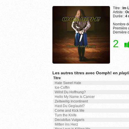
Titre :
Im L
Artiste :
O
Durée :
4 
Nombre de
Première d
Dernière d
2
Les autres titres avec Oomph! en
playl
Titre
Hate Sweet Hate
Ice-Coffin
Willst Du Hoffnung?
Hello My Name Is Cancer
Zeitweilig Incontinent
Hast Du Geglaubt?
Come and Kick Me
Turn the Knife
Decubitus Vulgaris
Mitten ins Herz