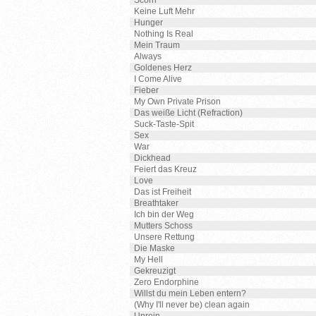
Scorn
Keine Luft Mehr
Hunger
Nothing Is Real
Mein Traum
Always
Goldenes Herz
I Come Alive
Fieber
My Own Private Prison
Das weiße Licht (Refraction)
Suck-Taste-Spit
Sex
War
Dickhead
Feiert das Kreuz
Love
Das ist Freiheit
Breathtaker
Ich bin der Weg
Mutters Schoss
Unsere Rettung
Die Maske
My Hell
Gekreuzigt
Zero Endorphine
Willst du mein Leben entern?
(Why I'll never be) clean again