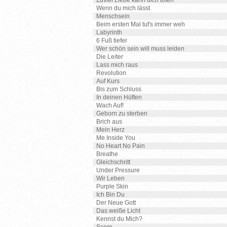
Zuviel Liebe kann dich töten
Wenn du mich lässt
Menschsein
Beim ersten Mal tut's immer weh
Labyrinth
6 Fuß tiefer
Wer schön sein will muss leiden
Die Leiter
Lass mich raus
Revolution
Auf Kurs
Bis zum Schluss
In deinen Hüften
Wach Auf!
Geborn zu sterben
Brich aus
Mein Herz
Me Inside You
No Heart No Pain
Breathe
Gleichschritt
Under Pressure
Wir Leben
Purple Skin
Ich Bin Du
Der Neue Gott
Das weiße Licht
Kennst du Mich?