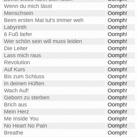
Wenn du mich lässt
Oomph!
Menschsein
Oomph!
Beim ersten Mal tut's immer weh
Oomph!
Labyrinth
Oomph!
6 Fuß tiefer
Oomph!
Wer schön sein will muss leiden
Oomph!
Die Leiter
Oomph!
Lass mich raus
Oomph!
Revolution
Oomph!
Auf Kurs
Oomph!
Bis zum Schluss
Oomph!
In deinen Hüften
Oomph!
Wach Auf!
Oomph!
Geborn zu sterben
Oomph!
Brich aus
Oomph!
Mein Herz
Oomph!
Me Inside You
Oomph!
No Heart No Pain
Oomph!
Breathe
Oomph!