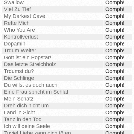
Swallow
Oomph!
Viel Zu Tief
Oomph!
My Darkest Cave
Oomph!
Rette Mich
Oomph!
Who You Are
Oomph!
Kontrollverlust
Oomph!
Dopamin
Oomph!
Trdum Weiter
Oomph!
Gott ist ein Popstar!
Oomph!
Das letzte Streichholz
Oomph!
Trdumst du?
Oomph!
Die Schlinge
Oomph!
Du willst es doch auch
Oomph!
Eine Frau spricht im Schlaf
Oomph!
Mein Schatz
Oomph!
Dreh dich nicht um
Oomph!
Land in Sicht
Oomph!
Tanz in den Tod
Oomph!
Ich will deine Seele
Oomph!
Zuviel Liebe kann dich töten
Oomph!