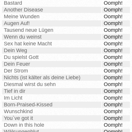
Bastard
Oomph!
Another Disease
Oomph!
Meine Wunden
Oomph!
Augen Auf!
Oomph!
Tausend neue Lügen
Oomph!
Wenn du weinst
Oomph!
Sex hat keine Macht
Oomph!
Dein Weg
Oomph!
Du spielst Gott
Oomph!
Dein Feuer
Oomph!
Der Strom
Oomph!
Nichts (ist kälter als deine Liebe)
Oomph!
Diesmal wirst du sehn
Oomph!
Tief in dir
Oomph!
Im Licht
Oomph!
Born-Praised-Kissed
Oomph!
Wunschkind
Oomph!
You`ve got it
Oomph!
Down in this hole
Oomph!
Wälsungenblut
Oomph!