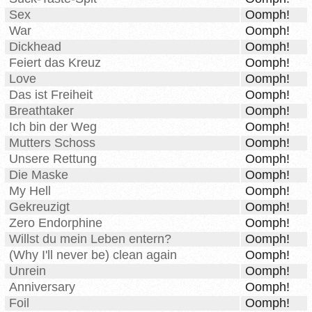
Sex
Oomph!
War
Oomph!
Dickhead
Oomph!
Feiert das Kreuz
Oomph!
Love
Oomph!
Das ist Freiheit
Oomph!
Breathtaker
Oomph!
Ich bin der Weg
Oomph!
Mutters Schoss
Oomph!
Unsere Rettung
Oomph!
Die Maske
Oomph!
My Hell
Oomph!
Gekreuzigt
Oomph!
Zero Endorphine
Oomph!
Willst du mein Leben entern?
Oomph!
(Why I'll never be) clean again
Oomph!
Unrein
Oomph!
Anniversary
Oomph!
Foil
Oomph!