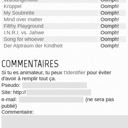
Krüppel
Oomph!
My Soubrette
Oomph!
Mind over matter
Oomph!
Filthy Playground
Oomph!
I.N.R.I. vs. Jahwe
Oomph!
Song for whoever
Oomph!
Der Alptraum der Kindheit
Oomph!
COMMENTAIRES
Si tu es animateur, tu peux
t'identifier
pour éviter
d'avoir à remplir tout ça.
Pseudo:
Site: http://
e-mail:
(ne sera pas
publié)
Commentaire: