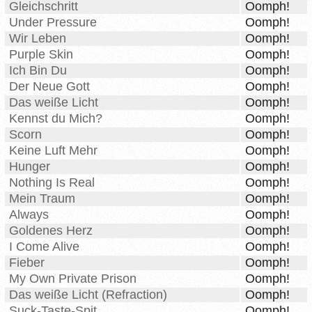
Gleichschritt
Oomph!
Under Pressure
Oomph!
Wir Leben
Oomph!
Purple Skin
Oomph!
Ich Bin Du
Oomph!
Der Neue Gott
Oomph!
Das weiße Licht
Oomph!
Kennst du Mich?
Oomph!
Scorn
Oomph!
Keine Luft Mehr
Oomph!
Hunger
Oomph!
Nothing Is Real
Oomph!
Mein Traum
Oomph!
Always
Oomph!
Goldenes Herz
Oomph!
I Come Alive
Oomph!
Fieber
Oomph!
My Own Private Prison
Oomph!
Das weiße Licht (Refraction)
Oomph!
Suck-Taste-Spit
Oomph!