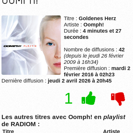
Titre :
Goldenes Herz
Artiste :
Oomph!
Durée :
4 minutes et 27
secondes
Nombre de diffusions :
42
(depuis le jeudi 26 février
2009 à 16h34)
Première diffusion :
mardi 2
février 2016 à 02h23
Dernière diffusion :
jeudi 2 avril 2026 à 20h45
1
Les autres titres avec Oomph! en
playlist
de RADIOM :
Titre
Artiste