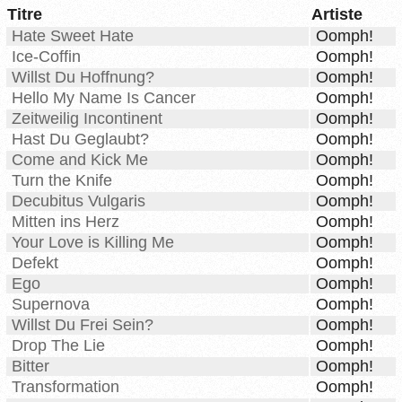
Titre
Artiste
Hate Sweet Hate
Oomph!
Ice-Coffin
Oomph!
Willst Du Hoffnung?
Oomph!
Hello My Name Is Cancer
Oomph!
Zeitweilig Incontinent
Oomph!
Hast Du Geglaubt?
Oomph!
Come and Kick Me
Oomph!
Turn the Knife
Oomph!
Decubitus Vulgaris
Oomph!
Mitten ins Herz
Oomph!
Your Love is Killing Me
Oomph!
Defekt
Oomph!
Ego
Oomph!
Supernova
Oomph!
Willst Du Frei Sein?
Oomph!
Drop The Lie
Oomph!
Bitter
Oomph!
Transformation
Oomph!