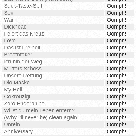
Suck-Taste-Spit
Oomph!
Sex
Oomph!
War
Oomph!
Dickhead
Oomph!
Feiert das Kreuz
Oomph!
Love
Oomph!
Das ist Freiheit
Oomph!
Breathtaker
Oomph!
Ich bin der Weg
Oomph!
Mutters Schoss
Oomph!
Unsere Rettung
Oomph!
Die Maske
Oomph!
My Hell
Oomph!
Gekreuzigt
Oomph!
Zero Endorphine
Oomph!
Willst du mein Leben entern?
Oomph!
(Why I'll never be) clean again
Oomph!
Unrein
Oomph!
Anniversary
Oomph!