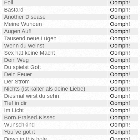
Foil
Oomph!
Bastard
Oomph!
Another Disease
Oomph!
Meine Wunden
Oomph!
Augen Auf!
Oomph!
Tausend neue Lügen
Oomph!
Wenn du weinst
Oomph!
Sex hat keine Macht
Oomph!
Dein Weg
Oomph!
Du spielst Gott
Oomph!
Dein Feuer
Oomph!
Der Strom
Oomph!
Nichts (ist kälter als deine Liebe)
Oomph!
Diesmal wirst du sehn
Oomph!
Tief in dir
Oomph!
Im Licht
Oomph!
Born-Praised-Kissed
Oomph!
Wunschkind
Oomph!
You`ve got it
Oomph!
Down in this hole
Oomph!