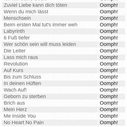
Zuviel Liebe kann dich töten
Oomph!
Wenn du mich lässt
Oomph!
Menschsein
Oomph!
Beim ersten Mal tut's immer weh
Oomph!
Labyrinth
Oomph!
6 Fuß tiefer
Oomph!
Wer schön sein will muss leiden
Oomph!
Die Leiter
Oomph!
Lass mich raus
Oomph!
Revolution
Oomph!
Auf Kurs
Oomph!
Bis zum Schluss
Oomph!
In deinen Hüften
Oomph!
Wach Auf!
Oomph!
Geborn zu sterben
Oomph!
Brich aus
Oomph!
Mein Herz
Oomph!
Me Inside You
Oomph!
No Heart No Pain
Oomph!