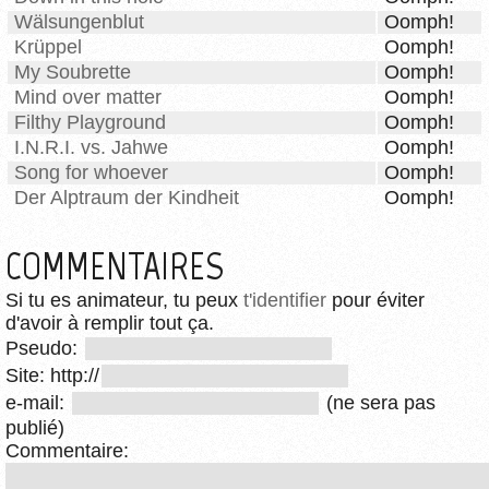
Wälsungenblut
Oomph!
Krüppel
Oomph!
My Soubrette
Oomph!
Mind over matter
Oomph!
Filthy Playground
Oomph!
I.N.R.I. vs. Jahwe
Oomph!
Song for whoever
Oomph!
Der Alptraum der Kindheit
Oomph!
COMMENTAIRES
Si tu es animateur, tu peux
t'identifier
pour éviter
d'avoir à remplir tout ça.
Pseudo:
Site: http://
e-mail:
(ne sera pas
publié)
Commentaire: