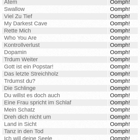
Atem
Oomph!
Swallow
Oomph!
Viel Zu Tief
Oomph!
My Darkest Cave
Oomph!
Rette Mich
Oomph!
Who You Are
Oomph!
Kontrollverlust
Oomph!
Dopamin
Oomph!
Trdum Weiter
Oomph!
Gott ist ein Popstar!
Oomph!
Das letzte Streichholz
Oomph!
Trdumst du?
Oomph!
Die Schlinge
Oomph!
Du willst es doch auch
Oomph!
Eine Frau spricht im Schlaf
Oomph!
Mein Schatz
Oomph!
Dreh dich nicht um
Oomph!
Land in Sicht
Oomph!
Tanz in den Tod
Oomph!
Ich will deine Seele
Oomph!