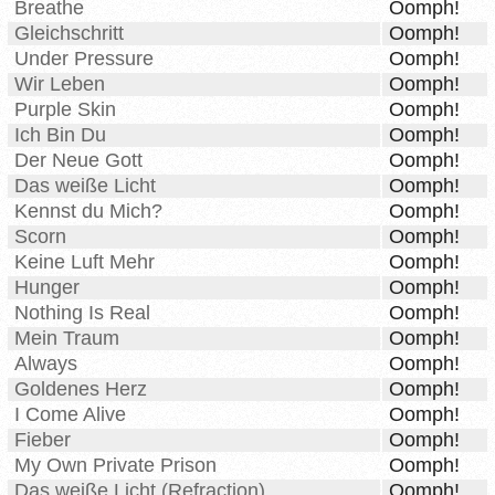
Breathe
Oomph!
Gleichschritt
Oomph!
Under Pressure
Oomph!
Wir Leben
Oomph!
Purple Skin
Oomph!
Ich Bin Du
Oomph!
Der Neue Gott
Oomph!
Das weiße Licht
Oomph!
Kennst du Mich?
Oomph!
Scorn
Oomph!
Keine Luft Mehr
Oomph!
Hunger
Oomph!
Nothing Is Real
Oomph!
Mein Traum
Oomph!
Always
Oomph!
Goldenes Herz
Oomph!
I Come Alive
Oomph!
Fieber
Oomph!
My Own Private Prison
Oomph!
Das weiße Licht (Refraction)
Oomph!