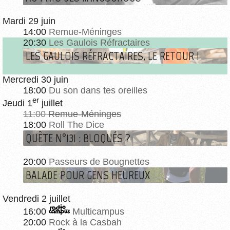
Mardi 29 juin
14:00
Remue-Méninges
20:30
Les Gaulois Réfractaires
LES GAULOIS RÉFRACTAIRES, LE RETOUR !
Mercredi 30 juin
18:00
Du son dans tes oreilles
er
Jeudi 1
juillet
11:00
Remue-Méninges
18:00
Roll The Dice
QUÊTE N°131 : BLOQUÉS ?
20:00
Passeurs de Bougnettes
BALADE POUR GENS HEUREUX
Vendredi 2 juillet
16:00
Multicampus
20:00
Rock à la Casbah