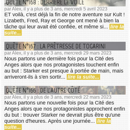
QUÊTE N°168 : DERRIÈRE LE VOILE
par Alex, il y a plus de 3 ans, mercredi 5 avril 2023
ET voilà, c'est déjà la fin de notre aventure sur Kult !
Lizabeth, Fred, Ray et George ont mené à bien la
tâche qui leur avait été confiée, et même si...
lire la
suite...
QUÊTE N°167 : LA PRÊTRESSE DE TOGARINI
par Alex, il y a plus de 3 ans, mercredi 29 mars 2023
Nous partons une dernière fois pour la Cité des
Anges alors que nos protagonistes touchent enfin
au but : Starker est presque à portée de main, mais
arriveront-ils à s'en sortir...
lire la suite...
QUÊTE N°166 : DE L'AUTRE CÔTÉ
par Alex, il y a plus de 3 ans, mercredi 22 mars 2023
Nous partons une nouvelle fois pour la Cité des
Anges alors que nos protagonistes approchent enfin
du but : trouver Starker ne devrait plus être qu'une
question d'heures. Après une journée...
lire la
suite...