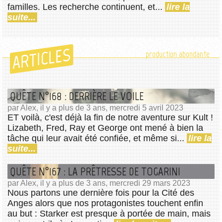
familles. Les recherche continuent, et...
lire la
suite...
ARTICLES
production abondante
QUÊTE N°168 : DERRIÈRE LE VOILE
par Alex, il y a plus de 3 ans, mercredi 5 avril 2023
ET voilà, c'est déjà la fin de notre aventure sur Kult !
Lizabeth, Fred, Ray et George ont mené à bien la
tâche qui leur avait été confiée, et même si...
lire la
suite...
QUÊTE N°167 : LA PRÊTRESSE DE TOGARINI
par Alex, il y a plus de 3 ans, mercredi 29 mars 2023
Nous partons une dernière fois pour la Cité des
Anges alors que nos protagonistes touchent enfin
au but : Starker est presque à portée de main, mais