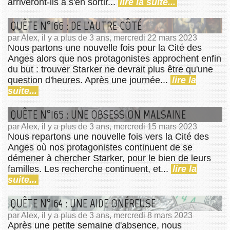
arriveront-ils à s'en sortir...
lire la suite...
QUÊTE N°166 : DE L'AUTRE CÔTÉ
par Alex, il y a plus de 3 ans, mercredi 22 mars 2023
Nous partons une nouvelle fois pour la Cité des
Anges alors que nos protagonistes approchent enfin
du but : trouver Starker ne devrait plus être qu'une
question d'heures. Après une journée...
lire la
suite...
QUÊTE N°165 : UNE OBSESSION MALSAINE
par Alex, il y a plus de 3 ans, mercredi 15 mars 2023
Nous repartons une nouvelle fois vers la Cité des
Anges où nos protagonistes continuent de se
démener à chercher Starker, pour le bien de leurs
familles. Les recherche continuent, et...
lire la
suite...
QUÊTE N°164 : UNE AIDE ONÉREUSE
par Alex, il y a plus de 3 ans, mercredi 8 mars 2023
Après une petite semaine d'absence, nous