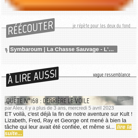
RÉÉCOUTER
je répète pour les deux du fond
Symbaroum | La Chasse Sauvage - L'Espoir de Salindra (6/10)
À LIRE AUSSI
vague ressemblance
QUÊTE N°168 : DERRIÈRE LE VOILE
par Alex, il y a plus de 3 ans, mercredi 5 avril 2023
ET voilà, c'est déjà la fin de notre aventure sur Kult !
Lizabeth, Fred, Ray et George ont mené à bien la
tâche qui leur avait été confiée, et même si...
lire la
suite...