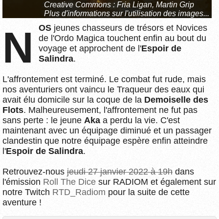
Creative Commons : Fria Ligan, Martin Grip
Plus d'informations sur l'utilisation des images...
NOS
jeunes chasseurs de trésors et Novices
de l'Ordo Magica touchent enfin au bout du
voyage et approchent de l'
Espoir de
Salindra
.
L'affrontement est terminé. Le combat fut rude, mais
nos aventuriers ont vaincu le Traqueur des eaux qui
avait élu domicile sur la coque de la
Demoiselle des
Flots
. Malheureusement, l'affrontement ne fut pas
sans perte : le jeune
Aka
a perdu la vie. C'est
maintenant avec un équipage diminué et un passager
clandestin que notre équipage espère enfin atteindre
l'
Espoir de Salindra
.
Retrouvez-nous
jeudi 27 janvier 2022 à 19h
dans
l'émission
Roll The Dice
sur RADIOM et également sur
notre Twitch
RTD_Radiom
pour la suite de cette
aventure !