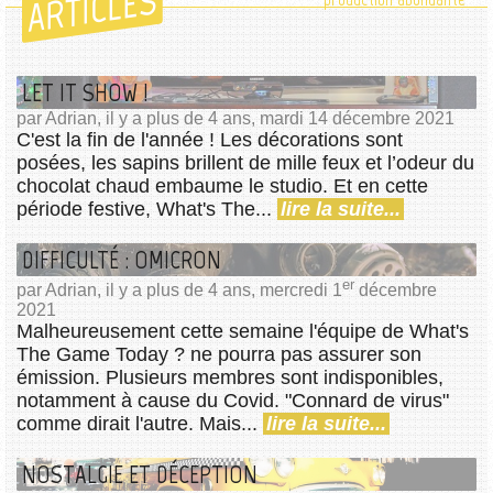
ARTICLES
LET IT SHOW !
par Adrian, il y a plus de 4 ans, mardi 14 décembre 2021
C'est la fin de l'année ! Les décorations sont
posées, les sapins brillent de mille feux et l’odeur du
chocolat chaud embaume le studio. Et en cette
période festive, What's The...
lire la suite...
DIFFICULTÉ : OMICRON
er
par Adrian, il y a plus de 4 ans, mercredi 1
décembre
2021
Malheureusement cette semaine l'équipe de What's
The Game Today ? ne pourra pas assurer son
émission. Plusieurs membres sont indisponibles,
notamment à cause du Covid. "Connard de virus"
comme dirait l'autre. Mais...
lire la suite...
NOSTALGIE ET DÉCEPTION