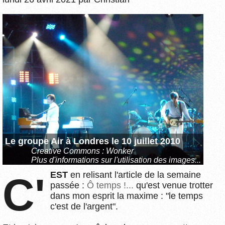
Le groupe Air à Londres le 10 juillet 2010
Creative Commons :
Wonker
Plus d'informations sur l'utilisation des images...
C'EST
en relisant l'article de la semaine
passée :
Ô temps !...
qu'est venue trotter
dans mon esprit la maxime : "le temps
c'est de l'argent".