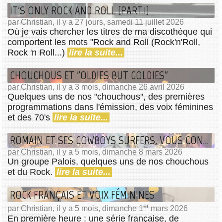
IT'S ONLY ROCK AND ROLL (PART.1)
par Christian, il y a 27 jours, samedi 11 juillet 2026
Où je vais chercher les titres de ma discothèque qui
comportent les mots "Rock and Roll (Rock'n'Roll,
Rock 'n Roll...)
lire la suite...
CHOUCHOUS ET "OLDIES BUT GOLDIES"
par Christian, il y a 3 mois, dimanche 26 avril 2026
Quelques uns de nos "chouchous", des premières
programmations dans l'émission, des voix féminines
et des 70's
lire la suite...
ROMAIN ET SES COWBOYS SURFERS, VOUS CONNAISSEZ ?
par Christian, il y a 5 mois, dimanche 8 mars 2026
Un groupe Palois, quelques uns de nos chouchous
et du Rock.
lire la suite...
ROCK FRANÇAIS ET VOIX FÉMININES
er
par Christian, il y a 5 mois, dimanche 1
mars 2026
En première heure : une série française, de