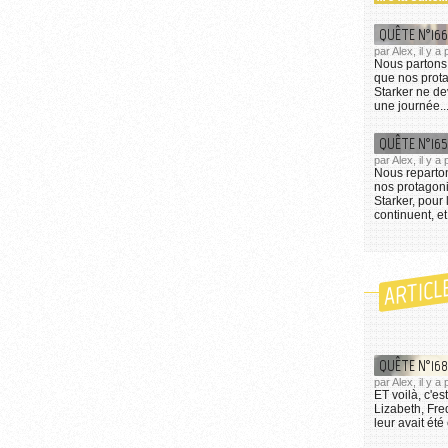
QUÊTE N°166
par Alex, il y 
Nous partons 
que nos prota
Starker ne de
une journée..
QUÊTE N°165
par Alex, il y 
Nous reparton
nos protagon
Starker, pour 
continuent, et
ARTICL
QUÊTE N°168 
par Alex, il y a
ET voilà, c'es
Lizabeth, Fre
leur avait été