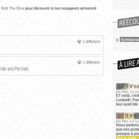
n
Roll The Dice
pour découvrir si nos voyageurs arriveront
RÉÉCO
1 diffusion
À LIRE 
1 diffusion
nski and Percival
QUÊTE N°168 
par Alex, il y a
ET voilà, c'es
Lizabeth, Fre
leur avait été
QUÊTE N°167
par Alex, il y 
Nous partons 
que nos prota
presque à port
lire la suite...