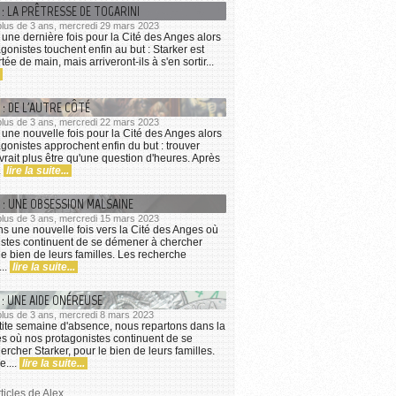
 : LA PRÊTRESSE DE TOGARINI
a plus de 3 ans, mercredi 29 mars 2023
une dernière fois pour la Cité des Anges alors
gonistes touchent enfin au but : Starker est
ée de main, mais arriveront-ils à s'en sortir...
 : DE L'AUTRE CÔTÉ
a plus de 3 ans, mercredi 22 mars 2023
une nouvelle fois pour la Cité des Anges alors
gonistes approchent enfin du but : trouver
vrait plus être qu'une question d'heures. Après
.
lire la suite...
 : UNE OBSESSION MALSAINE
a plus de 3 ans, mercredi 15 mars 2023
s une nouvelle fois vers la Cité des Anges où
istes continuent de se démener à chercher
le bien de leurs familles. Les recherche
...
lire la suite...
 : UNE AIDE ONÉREUSE
a plus de 3 ans, mercredi 8 mars 2023
ite semaine d'absence, nous repartons dans la
s où nos protagonistes continuent de se
rcher Starker, pour le bien de leurs familles.
....
lire la suite...
ticles de Alex