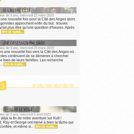
 : DE L'AUTRE CÔTÉ
a plus de 3 ans, mercredi 22 mars 2023
une nouvelle fois pour la Cité des Anges alors
gonistes approchent enfin du but : trouver
vrait plus être qu'une question d'heures. Après
.
lire la suite...
 : UNE OBSESSION MALSAINE
a plus de 3 ans, mercredi 15 mars 2023
s une nouvelle fois vers la Cité des Anges où
istes continuent de se démener à chercher
le bien de leurs familles. Les recherche
...
lire la suite...
ES
production abondante
: DERRIÈRE LE VOILE
 plus de 3 ans, mercredi 5 avril 2023
t déjà la fin de notre aventure sur Kult !
d, Ray et George ont mené à bien la tâche qui
 confiée, et même si...
lire la suite...