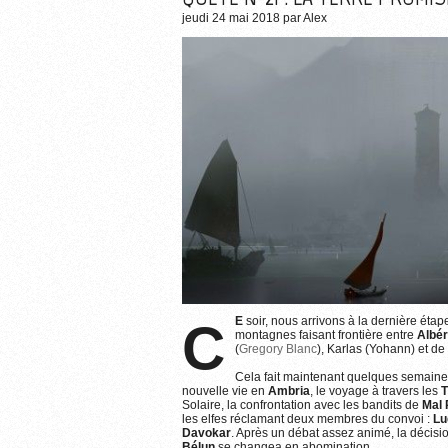
jeudi 24 mai 2018
par
Alex
CE
soir, nous arrivons à la dernière étap
montagnes faisant frontière entre
Albér
(
Gregory Blanc
), Karlas (Yohann) et de
Cela fait maintenant quelques semaine
nouvelle vie en
Ambria
, le voyage à travers les
T
Solaire, la confrontation avec les bandits de
Mal
les elfes réclamant deux membres du convoi :
Lu
Davokar
. Après un débat assez animé, la décision
Bélun
se changea en abomination...