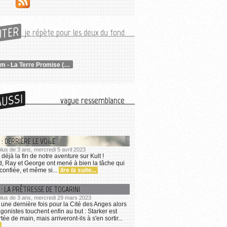
UTER
je répète pour les deux du fond
Symbaroum - La Terre Promise (4/4)
AUSSI
vague ressemblance
: DERRIÈRE LE VOILE
 plus de 3 ans, mercredi 5 avril 2023
t déjà la fin de notre aventure sur Kult !
d, Ray et George ont mené à bien la tâche qui
 confiée, et même si...
lire la suite...
 : LA PRÊTRESSE DE TOGARINI
a plus de 3 ans, mercredi 29 mars 2023
une dernière fois pour la Cité des Anges alors
gonistes touchent enfin au but : Starker est
ée de main, mais arriveront-ils à s'en sortir...