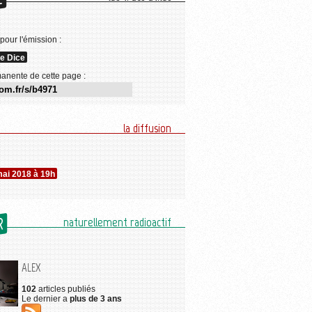
E
 pour l'émission :
he Dice
anente de cette page :
la diffusion
mai 2018 à 19h
R
naturellement radioactif
ALEX
102
articles publiés
Le dernier a
plus de 3 ans