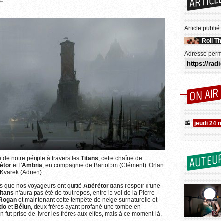
ARTICL
Article publié
Roll T
Adresse perm
ON AIR
jeudi 24 
AUTEU
e de notre périple à travers les
Titans
, cette chaîne de
Plus d'informations sur l'utilisation des images...
étor
et l'
Ambria
, en compagnie de Bartolom (Clément), Orlan
 Kvarek (Adrien).
s que nos voyageurs ont quitté
Abérétor
dans l'espoir d'une
itans
n'aura pas été de tout repos, entre le vol de la Pierre
 Rogan
et maintenant cette tempête de neige surnaturelle et
do
et
Bélun
, deux frères ayant profané une tombe en
 fut prise de livrer les frères aux elfes, mais à ce moment-là,