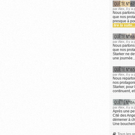
QUÊTE N°167
par Alex, il y 
Nous partons 
que nos prota
presque à port
lire la suite...
QUÊTE N°166
par Alex, il y 
Nous partons 
que nos prota
Starker ne de
une journée..
QUÊTE N°165
par Alex, il y 
Nous reparton
nos protagon
Starker, pour 
continuent, et
QUÊTE N°164
par Alex, il y 
Après une pet
Cité des Ange
démener à che
Une boucherie
Tous les ar