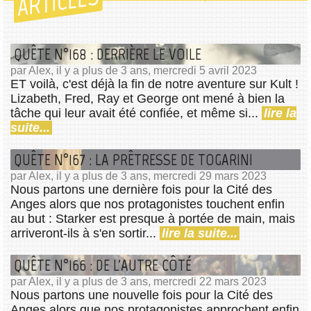
ARTICLES
QUÊTE N°168 : DERRIÈRE LE VOILE
par Alex, il y a plus de 3 ans, mercredi 5 avril 2023
ET voilà, c'est déjà la fin de notre aventure sur Kult !
Lizabeth, Fred, Ray et George ont mené à bien la
tâche qui leur avait été confiée, et même si...
lire la
suite...
QUÊTE N°167 : LA PRÊTRESSE DE TOGARINI
par Alex, il y a plus de 3 ans, mercredi 29 mars 2023
Nous partons une dernière fois pour la Cité des
Anges alors que nos protagonistes touchent enfin
au but : Starker est presque à portée de main, mais
arriveront-ils à s'en sortir...
lire la suite...
QUÊTE N°166 : DE L'AUTRE CÔTÉ
par Alex, il y a plus de 3 ans, mercredi 22 mars 2023
Nous partons une nouvelle fois pour la Cité des
Anges alors que nos protagonistes approchent enfin