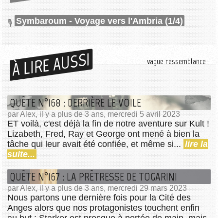
Symbaroum - Voyage vers l'Ambria (1/4)
À LIRE AUSSI
vague ressemblance
QUÊTE N°168 : DERRIÈRE LE VOILE
par Alex, il y a plus de 3 ans, mercredi 5 avril 2023
ET voilà, c'est déjà la fin de notre aventure sur Kult !
Lizabeth, Fred, Ray et George ont mené à bien la
tâche qui leur avait été confiée, et même si...
lire la
suite...
QUÊTE N°167 : LA PRÊTRESSE DE TOGARINI
par Alex, il y a plus de 3 ans, mercredi 29 mars 2023
Nous partons une dernière fois pour la Cité des
Anges alors que nos protagonistes touchent enfin
au but : Starker est presque à portée de main, mais