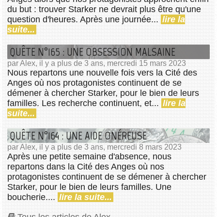
du but : trouver Starker ne devrait plus être qu'une
question d'heures. Après une journée...
lire la
suite...
QUÊTE N°165 : UNE OBSESSION MALSAINE
par Alex, il y a plus de 3 ans, mercredi 15 mars 2023
Nous repartons une nouvelle fois vers la Cité des
Anges où nos protagonistes continuent de se
démener à chercher Starker, pour le bien de leurs
familles. Les recherche continuent, et...
lire la
suite...
QUÊTE N°164 : UNE AIDE ONÉREUSE
par Alex, il y a plus de 3 ans, mercredi 8 mars 2023
Après une petite semaine d'absence, nous
repartons dans la Cité des Anges où nos
protagonistes continuent de se démener à chercher
Starker, pour le bien de leurs familles. Une
boucherie....
lire la suite...
Tous les articles de Alex