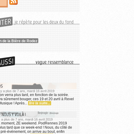
UTER
je répète pour les deux du fond
n de la Bière de Rodez
AUSSI
vague ressemblance
OS
l y a plus de 7 ans, mardi 16 avril 2019
 on verra plus tard, en fonction de la soirée.
va sûrement bouger, ces 19 et 20 avril à Revel
usique ! Après...
lire la suite...
 NOUS Y VOILÀ !
 y a plus de 7 ans, mardi 16 avril 2019
LE moment, ZE weekend. PodRennes 2019
 plus tard que ce week-end ! Nous, du côté de
n pré-événement, on arrive au bout, enfin