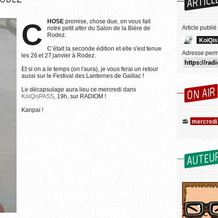
ARTICL
CHOSE
promise, chose due, on vous fait
Article publié
notre petit
after
du Salon de la Bière de
Rodez.
KoiQi
C’était la seconde édition et elle s'est tenue
Adresse perm
les 26 et 27 janvier à Rodez.
Et si on a le temps (on l'aura), je vous ferai un retour
aussi sur le Festival des Lanternes de Gaillac !
ON AIR
Le décapsulage aura lieu ce mercredi dans
KoiQisPASS
, 19h, sur RADIOM !
Kanpai !
mercredi 
AUTEU