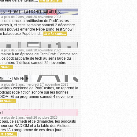
eut être déjà entendu,...
lire la suite...
 TEST SHOW ET LA FRANCE BALADEUSE
l y a plus de 2 ans, jeudi 30 novembre 2023
e commence la rediffusion de PodCastres
astres !), et cette semaine samedi 2 décembre
vous pouvez entendre Pépé Blind Test Show
e baladeuse Pépé blind...
lire la suite...
l y a plus de 2 ans, lundi 20 novembre 2023
semaine à un épisode de TechCraft. Comme son
, ce podcast parle de tech au sens large du
le numéro 1 diffusé samedi 25 novembre
a suite...
ANT J'ETAIS PROF
er
 y a plus de 2 ans, mercredi 1
novembre 2023
veilleux weekend de PodCastres, on reprend la
podcast et de fiction sonore sur les bonnes
DIOM. Et au programme samedi 4 novembre
 la suite...
 !
 y a plus de 2 ans, jeudi 26 octobre 2023
 pas, ce samedi et ce dimanche, les podcasts
nneur sur RADIOM et à la table des Ateliers,
res ! Au programme de ces deux jours,
 la suite...