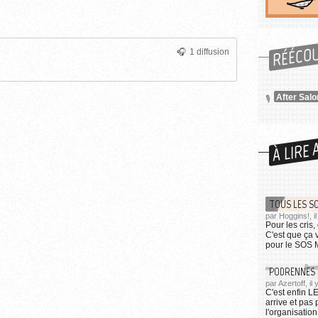
ages...
RÉÉCO
1 diffusion
After Salo
À LIRE 
TOUS LES S
par Hoggins!, i
Pour les cris,
C'est que ça 
pour le SOS M
PODRENNES :
par Azertoff, il
C'est enfin 
arrive et pas
l'organisatio