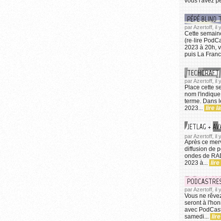
vous l'avez p
PÉPÉ BLIND
par Azertoff, i
Cette semain
(re·lire PodC
2023 à 20h, 
puis La Franc
TECHCRAFT
par Azertoff, i
Place cette 
nom l'indique
terme. Dans 
2023...
lire l
JETLAG + AV
par Azertoff, il
Après ce mer
diffusion de 
ondes de RA
2023 à...
lire
PODCASTRES
par Azertoff, il
Vous ne rêvez
seront à l'ho
avec PodCast
samedi...
lire