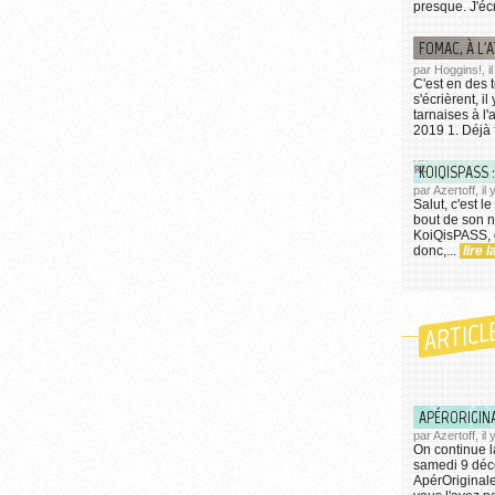
presque. J'écri
FOMAC, À L'
par Hoggins!, il
C'est en des 
s'écrièrent, 
tarnaises à 
2019 1. Déjà f
par Azertoff, i
Salut, c'est l
bout de son 
KoiQisPASS, q
donc,...
lire l
ARTICL
APÉRORIGIN
par Azertoff, i
On continue l
samedi 9 déc
ApérOriginale