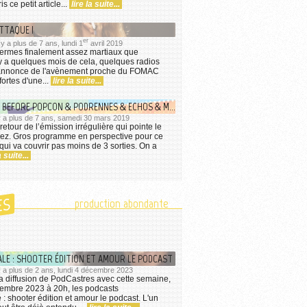
s ce petit article...
lire la suite...
ATTAQUE !
er
 y a plus de 7 ans, lundi 1
avril 2019
termes finalement assez martiaux que
il y a quelques mois de cela, quelques radios
l'annonce de l'avènement proche du FOMAC
ortes d'une...
lire la suite...
KOIQISPASS : BEFORE POPCON & PODRENNES & ECHOS & MERVEILLES
l y a plus de 7 ans, samedi 30 mars 2019
e retour de l’émission irrégulière qui pointe le
nez. Gros programme en perspective pour ce
ui va couvrir pas moins de 3 sorties. On a
a suite...
ES
production abondante
ALE : SHOOTER ÉDITION ET AMOUR LE PODCAST
l y a plus de 2 ans, lundi 4 décembre 2023
a diffusion de PodCastres avec cette semaine,
embre 2023 à 20h, les podcasts
 : shooter édition et amour le podcast. L'un