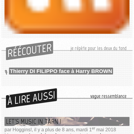
RÉÉCOUTER
je répète pour les deux du fond
Thierry DI FILIPPO face à Harry BROWN
À LIRE AUSSI
vague ressemblance
LET'S MUSIC IN TARN !
er
par Hoggins!, il y a plus de 8 ans, mardi 1
mai 2018