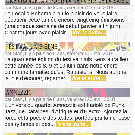
UNE GRANDE JAM POUR LA DERNIÈRE DE LA SAISON !
par Stan, il y a plus de 8 ans, mercredi 23 mai 2018
Le Local à Bohème a eu le plaisir de vous faire
découvrir cette année encore vingt cinq émissions
(une chaque semaine de début janvier à fin juin).
C'est toujours avec plaisir...
lire la suite...
FESTIVAL UNIS SENS
par Stan, il y a plus de 8 ans, mercredi 23 mai 2018
La quatrième édition du festival Unis Sens aura lieu
cette année les 8, 9 et 10 juin dans notre chère
commune tarnaise qu'est Rabastens. Nous aurons
la joie d'écouter, regarder...
lire la suite...
AMNEZZIC
par Stan, il y a plus de 8 ans, vendredi 20 avril 2018
L'univers du quartet Amnezzic est bariolé de Funk,
Jazz, de Caraïbes, d'Afrique et d'Électro. Ajoutez la
force et la poésie des textes, portées par la richesse
des rythmes et des...
lire la suite...