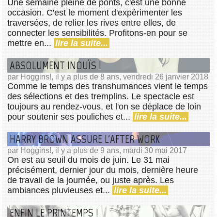
Une semaine pleine de ponts, c'est une bonne
occasion. C'est le moment d'expérimenter les
traversées, de relier les rives entre elles, de
connecter les sensibilités. Profitons-en pour se
mettre en...
lire la suite...
ABSOLUMENT INOUÏS !
par Hoggins!, il y a plus de 8 ans, vendredi 26 janvier 2018
Comme le temps des transhumances vient le temps
des sélections et des tremplins. Le spectacle est
toujours au rendez-vous, et l'on se déplace de loin
pour soutenir ses pouliches et...
lire la suite...
HARRY BROWN ASSURE L'AFTER WORK
par Hoggins!, il y a plus de 9 ans, mardi 30 mai 2017
On est au seuil du mois de juin. Le 31 mai
précisément, dernier jour du mois, dernière heure
de travail de la journée, ou juste après. Les
ambiances pluvieuses et...
lire la suite...
ENFIN LE PRINTEMPS !