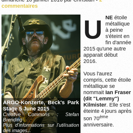
commentaires
UNE
étoile
métallique
à peine
s'éteint en
fin d'année
2015 qu'une autre
apparait début
2016.
Vous l'aurez
compris, cette étoile
métallique se
nommait
Ian Fraser
(dit "Lemmy")
ARGO-Konzerte, Beck's Park
Kilmister
. Elle s'est
Stage 5 June 2015
éteinte 4 jours après
Creative Commons : Stefan
ème
son 70
Brending
anniversaire.
Plus d'informations sur l'utilisation
des images...