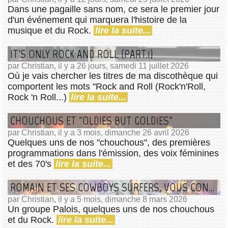
Dans une pagaille sans nom, ce sera le premier jour
d'un événement qui marquera l'histoire de la
musique et du Rock.
lire la suite...
IT'S ONLY ROCK AND ROLL (PART.1)
par Christian, il y a 26 jours, samedi 11 juillet 2026
Où je vais chercher les titres de ma discothèque qui
comportent les mots "Rock and Roll (Rock'n'Roll,
Rock 'n Roll...)
lire la suite...
CHOUCHOUS ET "OLDIES BUT GOLDIES"
par Christian, il y a 3 mois, dimanche 26 avril 2026
Quelques uns de nos "chouchous", des premières
programmations dans l'émission, des voix féminines
et des 70's
lire la suite...
ROMAIN ET SES COWBOYS SURFERS, VOUS CONNAISSEZ ?
par Christian, il y a 5 mois, dimanche 8 mars 2026
Un groupe Palois, quelques uns de nos chouchous
et du Rock.
lire la suite...