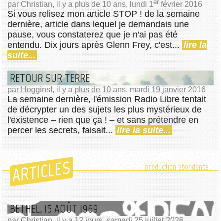
er
par Christian, il y a plus de 10 ans, lundi 1
février 2016
Si vous relisez mon article STOP ! de la semaine
dernière, article dans lequel je demandais une
pause, vous constaterez que je n'ai pas été
entendu. Dix jours après Glenn Frey, c'est...
lire la
suite...
RETOUR SUR TERRE
par Hoggins!, il y a plus de 10 ans, mardi 19 janvier 2016
La semaine dernière, l'émission Radio Libre tentait
de décrypter un des sujets les plus mystérieux de
l'existence – rien que ça ! – et sans prétendre en
percer les secrets, faisait...
lire la suite...
ARTICLES
production abondante
BETHEL, 15 AOÛT 1969
par Christian, il y a 12 jours, samedi 25 juillet 2026