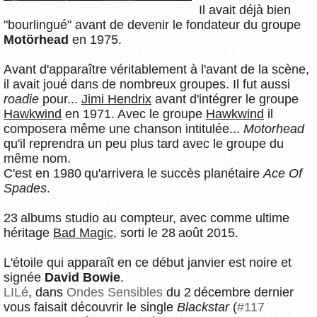
Il avait déjà bien
"bourlingué" avant de devenir le fondateur du groupe
Motörhead
en 1975.
Avant d'apparaître véritablement à l'avant de la scène,
il avait joué dans de nombreux groupes. Il fut aussi
roadie
pour...
Jimi Hendrix
avant d'intégrer le groupe
Hawkwind
en 1971. Avec le groupe
Hawkwind
il
composera même une chanson intitulée...
Motorhead
qu'il reprendra un peu plus tard avec le groupe du
même nom.
C'est en 1980 qu'arrivera le succès planétaire
Ace Of
Spades
.
23 albums studio au compteur, avec comme ultime
héritage
Bad Magic
, sorti le 28 août 2015.
L'étoile qui apparaît en ce début janvier est noire et
signée
David Bowie
.
LILé
, dans
Ondes Sensibles
du 2 décembre dernier
vous faisait découvrir le single
Blackstar
(
#117