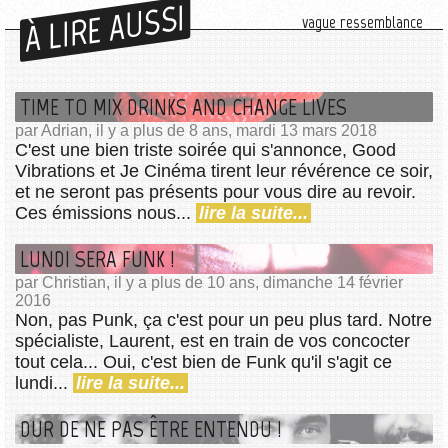
À LIRE AUSSI
vague ressemblance
TIME TO MIX DRINKS AND CHANGE LIVES
par Adrian, il y a plus de 8 ans, mardi 13 mars 2018
C'est une bien triste soirée qui s'annonce, Good
Vibrations et Je Cinéma tirent leur révérence ce soir,
et ne seront pas présents pour vous dire au revoir.
Ces émissions nous...
lire la suite...
LUNDI SERA FUNK !
par Christian, il y a plus de 10 ans, dimanche 14 février
2016
Non, pas Punk, ça c'est pour un peu plus tard. Notre
spécialiste, Laurent, est en train de vos concocter
tout cela... Oui, c'est bien de Funk qu'il s'agit ce
lundi...
lire la suite...
DUR DE NE PAS ÊTRE ENTENDU !