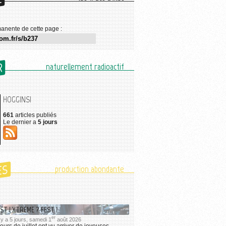
E
anente de cette page :
R
naturellement radioactif
HOGGINS!
661
articles publiés
Le dernier a
5 jours
ES
production abondante
ST ! XTREME ? FEST !
er
l y a 5 jours, samedi 1
août 2026
ours de juillet ont vu arriver de joyeuses