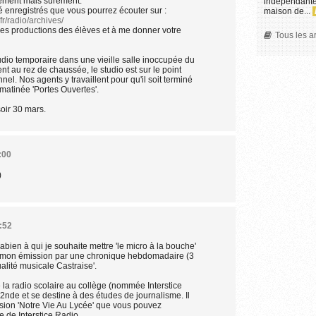
tement mais sûrement.
indépendante 
enregistrés que vous pourrez écouter sur :
maison de...
fr/radio/archives/
 les productions des élèves et à me donner votre
Tous les a
tudio temporaire dans une vieille salle inoccupée du
au rez de chaussée, le studio est sur le point
el. Nos agents y travaillent pour qu'il soit terminé
 matinée 'Portes Ouvertes'.
soir 30 mars.
:00
)
2:52
ien à qui je souhaite mettre 'le micro à la bouche'
r mon émission par une chronique hebdomadaire (3
alité musicale Castraise'.
de la radio scolaire au collège (nommée Interstice
 2nde et se destine à des études de journalisme. Il
ission 'Notre Vie Au Lycée' que vous pouvez
e de Interstice Radio.