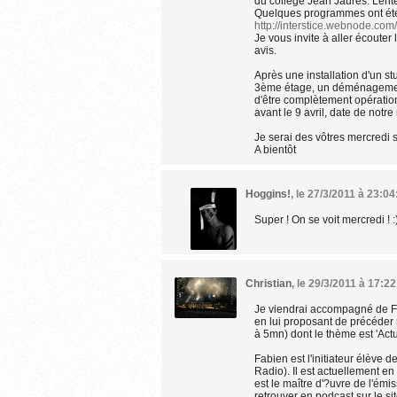
du collège Jean Jaurès. Len
Quelques programmes ont été 
http://interstice.webnode.com/
Je vous invite à aller écouter
avis.
Après une installation d'un s
3ème étage, un déménagement 
d'être complètement opérationn
avant le 9 avril, date de notre
Je serai des vôtres mercredi 
A bientôt
Hoggins!
,
le 27/3/2011 à 23:04
Super ! On se voit mercredi ! :
Christian
,
le 29/3/2011 à 17:2
Je viendrai accompagné de Fab
en lui proposant de précéde
à 5mn) dont le thème est 'Actu
Fabien est l'initiateur élève 
Radio). Il est actuellement en
est le maître d'?uvre de l'ém
retrouver en podcast sur le sit