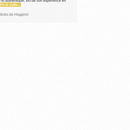
et authentique, fort de son expérience en
lire la suite...
rticles de Hoggins!