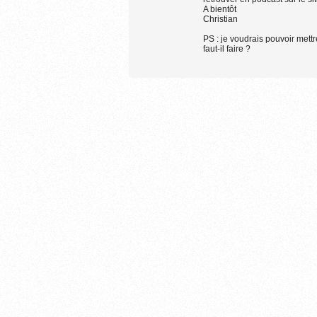
A bientôt
Christian
PS : je voudrais pouvoir mett
faut-il faire ?