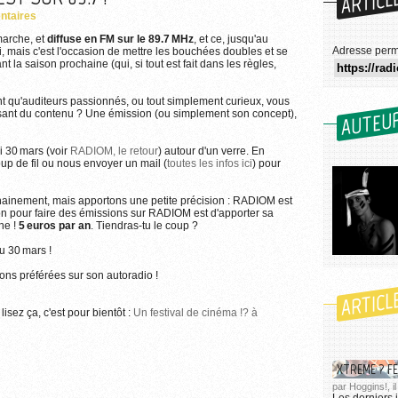
ARTICL
ntaires
marche, et
diffuse en FM sur le 89.7 MHz
, et ce, jusqu'au
Adresse perm
ui, mais c'est l'occasion de mettre les bouchées doubles et se
nt la saison prochaine (qui, si tout est fait dans les règles,
nt qu'auditeurs passionnés, ou tout simplement curieux, vous
AUTEU
ant du contenu ? Une émission (ou simplement son concept),
i 30 mars (voir
RADIOM, le retour
) autour d'un verre. En
oup de fil ou nous envoyer un mail (
toutes les infos ici
) pour
hainement, mais apportons une petite précision : RADIOM est
ion pour faire des émissions sur RADIOM est d'apporter sa
une !
5 euros par an
. Tiendras-tu le coup ?
u 30 mars !
ons préférées sur son autoradio !
ARTICL
lisez ça, c'est pour bientôt :
Un festival de cinéma !? à
XTREME ? FE
par Hoggins!, i
Les derniers j