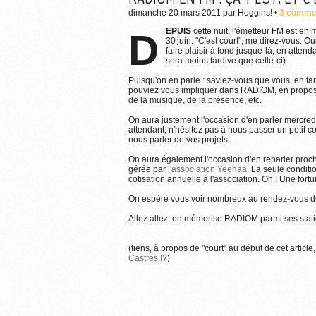
dimanche 20 mars 2011
par
Hoggins!
•
3 comme
DEPUIS
cette nuit, l'émetteur FM est en 
30 juin. "C'est court", me direz-vous. O
faire plaisir à fond jusque-là, en attenda
sera moins tardive que celle-ci).
Puisqu'on en parle : saviez-vous que vous, en ta
pouviez vous impliquer dans RADIOM, en propos
de la musique, de la présence, etc.
On aura justement l'occasion d'en parler mercred
attendant, n'hésitez pas à nous passer un petit c
nous parler de vos projets.
On aura également l'occasion d'en reparler proc
gérée par
l'association Yeehaa
. La seule condit
cotisation annuelle à l'association. Oh ! Une fort
On espère vous voir nombreux au rendez-vous d
Allez allez, on mémorise RADIOM parmi ses stati
(tiens, à propos de "court" au début de cet article, 
Castres !?
)