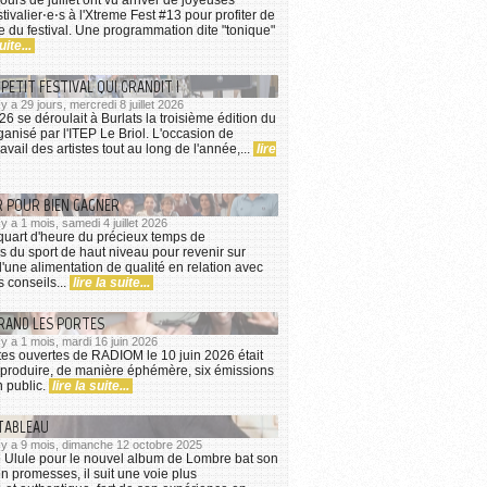
ivalier⋅e⋅s à l'Xtreme Fest #13 pour profiter de
he du festival. Une programmation dite "tonique"
uite...
 PETIT FESTIVAL QUI GRANDIT !
 y a 29 jours, mercredi 8 juillet 2026
026 se déroulait à Burlats la troisième édition du
anisé par l'ITEP Le Briol. L'occasion de
ravail des artistes tout au long de l'année,...
lire
R POUR BIEN GAGNER
 y a 1 mois, samedi 4 juillet 2026
quart d'heure du précieux temps de
s du sport de haut niveau pour revenir sur
d'une alimentation de qualité en relation avec
s conseils...
lire la suite...
RAND LES PORTES
l y a 1 mois, mardi 16 juin 2026
tes ouvertes de RADIOM le 10 juin 2026 était
 produire, de manière éphémère, six émissions
n public.
lire la suite...
TABLEAU
l y a 9 mois, dimanche 12 octobre 2025
Ulule pour le nouvel album de Lombre bat son
en promesses, il suit une voie plus