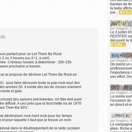
bandes de fest
la belle affic
par...
lire la s
FESTITEP, LE
par Hoggins!, il
Le 3 juillet 2
FESTITEP, org
2:33
découvrir le t
la suite...
jours partant pour un Let There Be Rock
BIEN MANGE
2 ou 3 heures (ou 2+1, à voir).
par Hoggins!, il
année. Créneau horaire à determiner : 20h-23h
On prend un 
maine prochaine si besoin.
professionnel
l'importance 
car je propose de décliner Let There Be Rock en :
son effort. De
1h) : pour faire découvrir toute la pop-rock-soul des
ON OUVRE G
es années 50. Il existe des tas de choses vraiment
iante et gaie.
par Hoggins!, i
La soirée por
 concept des saisons précédentes. Un titre doit avoir
l'occasion de
e diffusé. A ceci près que la fourchette ira de 1970
en direct et e
ur 'Over the 60's'.
LOMBRE AU 
ème déclinaison rock-hard rock pour les 'temps
et pour laquelle il faut que je trouve un nom.
par Hoggins!, i
La campagne 
rogressé dans le développement de la radio scolaire
plein. Riche 