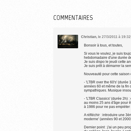
COMMENTAIRES
Christian
,
le 27/3/2011 à 19:3
Bonsoir à tous, et toutes,
Si vous le voulez, je suis tou
hebdomadaire d'une durée de 
Je suis dispo le jeudi cette 
Je suis prêt à démarrer la se
Nouveauté pour cette saison 
- 'LTBR over the 60's' (durée 
années 60 et même de la fin d
sympathiques. Musique insouc
- 'LTBR Classics' (durée 2h) :
au moins 25 ans d'âge pour êtr
à 1986 pour ne pas empiéter s
A réfléchir : introduire une 3
moderne' (années 90 et 2000) 
Dernier point : j'ai un peu p