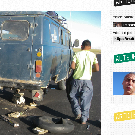
ARTICL
Article publié
Passeu
Adresse perm
AUTEU
ARTICL