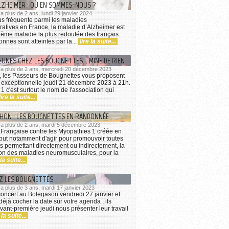
LZHEIMER : OÙ EN SOMMES-NOUS ?
 a plus de 2 ans, lundi 29 janvier 2024
us fréquente parmi les maladies
tives en France, la maladie d’Alzheimer est
ième maladie la plus redoutée des français.
nnes sont atteintes par la...
lire la suite...
EUNES CHEZ LES BOUGNETTES... MINE DE RIEN
 y a plus de 2 ans, mercredi 20 décembre 2023
, les Passeurs de Bougnettes vous proposent
 exceptionnelle jeudi 21 décembre 2023 à 21h.
1 c'est surtout le nom de l'association qui
lire la suite...
THON : LES BOUGNETTES EN RANDONNÉE
y a plus de 2 ans, mardi 5 décembre 2023
 Française contre les Myopathies 1 créée en
but notamment d'agir pour promouvoir toutes
s permettant directement ou indirectement, la
n des maladies neuromusculaires, pour la
 la suite...
EZ LES BOUGNETTES
y a plus de 3 ans, mardi 17 janvier 2023
 concert au Bolegason vendredi 27 janvier et
éjà cocher la date sur votre agenda ; ils
vant-première jeudi nous présenter leur travail
 la suite...