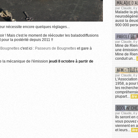
MALADIE D'A
par Claude, il y
Maladie la pl
neurodégénéra
aussi la deux
900 000 perso
eur nécessite encore quelques réglages...
rmations sur l'utilisation des images...
ir ! Mais c'est le moment de réécouter les baladodiffusions
PAROLE DE J
pour la postérité depuis 2011 !!
par Claude, il
Mine de Rien
 Bougnettes
c'est ici :
Passeurs de Bougnettes
et gare à
une émission
Mine de Rien 
conduit un...
te la mécanique de l'émission
jeudi 8 octobre à partir de
AFM - TÉLÉ
par Claude, il 
L'Association
1958, a pour 
les recherche
compréhensio
plupart...
lire
DOOLIN' CH
par Claude, il 
Ils seront en
vous pouvez d
viennent en a
et leurs...
lire