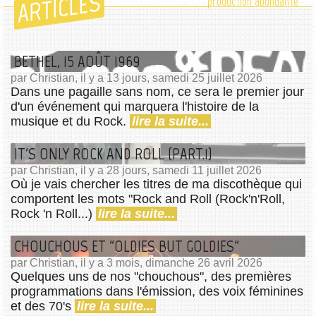
ARTICLES
production abondante
BETHEL, 15 AOÛT 1969
par Christian, il y a 13 jours, samedi 25 juillet 2026
Dans une pagaille sans nom, ce sera le premier jour
d'un événement qui marquera l'histoire de la
musique et du Rock.
lire la suite...
IT'S ONLY ROCK AND ROLL (PART.1)
par Christian, il y a 28 jours, samedi 11 juillet 2026
Où je vais chercher les titres de ma discothèque qui
comportent les mots "Rock and Roll (Rock'n'Roll,
Rock 'n Roll...)
lire la suite...
CHOUCHOUS ET "OLDIES BUT GOLDIES"
par Christian, il y a 3 mois, dimanche 26 avril 2026
Quelques uns de nos "chouchous", des premières
programmations dans l'émission, des voix féminines
et des 70's
lire la suite...