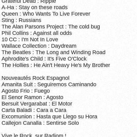
Grateful Dead : Ripple
A-Ha : Stay on these roads
Queen : Who Wants To Live Forever
Sting : Russians
The Alan Parsons Project : The cold bug
Phil Collins : Against all odds
10 CC : I'm Not In Love
Wallace Collection : Daydream
The Beatles : The Long and Winding Road
Aphrodite's Child : It's Five O'Clock
The Hollies : He Ain't Heavy He's My Brother
Nouveautés Rock Espagnol
Amanita Suit : Seguiremos Caminando
Agosto Frio : Fuego
El Senor Ramon : Agosto
Bersuit Vergarabat : El Motor
Carta Baladi : Cara a Cara
Excomunion : Hasta que Llego su Hora
Callejon Canalla : Sentirse Solo
Vive le Rock, sur Radiom !