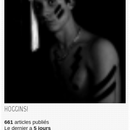
HOGGINS!
661
articles publiés
Le dernier a
5 jours