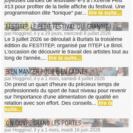
joyeuses bandes de festivalier⋅e⋅s à l'Xtreme Fest
#13 pour profiter de la belle affiche du festival. Une
programmation dite "tonique" par...
lire la suite...
FESTITEP, LE PETIT FESTIVAL QUI GRANDIT !
par Hoggins!, il y a 29 jours, mercredi 8 juillet 2026
Le 3 juillet 2026 se déroulait à Burlats la troisième
édition du FESTITEP, organisé par l'ITEP Le Briol.
L'occasion de découvrir le travail des artistes tout au
long de l'année,...
lire la suite...
BIEN MANGER POUR BIEN GAGNER
par Hoggins!, il y a 1 mois, samedi 4 juillet 2026
On prend un quart d'heure du précieux temps de
professionnels du sport de haut niveau pour revenir
sur l'importance d'une alimentation de qualité en
relation avec son effort. Des conseils...
lire la
suite...
ON OUVRE GRAND LES PORTES
par Hoggins!, il y a 1 mois, mardi 16 juin 2026